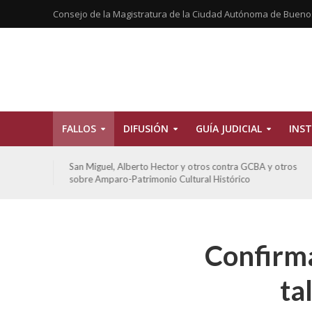
Consejo de la Magistratura de la Ciudad Autónoma de Bueno
FALLOS
DIFUSIÓN
GUÍA JUDICIAL
INST
tros
San Miguel, Alberto Hector y otros contra GCBA y otros
sobre Amparo-Patrimonio Cultural Histórico
Confirma
ta