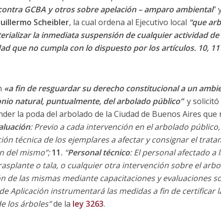
 contra GCBA y otros sobre apelación – amparo ambiental
” 
uillermo Scheibler
, la cual ordena al Ejecutivo local
“que arb
rializar la inmediata suspensión de cualquier actividad de 
dad que no cumpla con lo dispuesto por los artículos. 10, 11 
ón
«a fin de resguardar su derecho constitucional a un ambie
onio natural, puntualmente, del arbolado público”
y solicitó
der la poda del arbolado de la Ciudad de Buenos Aires que 
aluación
: Previo a cada intervención en el arbolado público,
ión técnica de los ejemplares a afectar y consignar el tra
n del mismo”;
11.
“
Personal técnico
: El personal afectado a 
trasplante o tala, o cualquier otra intervención sobre el arb
ión de las mismas mediante capacitaciones y evaluaciones s
 de Aplicación instrumentará las medidas a fin de certificar 
e los árboles”
de la
ley 3263
.