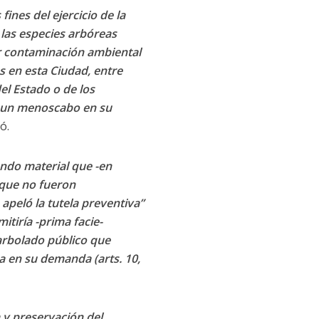
ines del ejercicio de la
 las especies arbóreas
r contaminación ambiental
s en esta Ciudad, entre
l Estado o de los
e un menoscabo en su
ó.
ando material que -en
 que no fueron
peló la tutela preventiva”
tiría -prima facie-
 arbolado público que
a en su demanda (arts. 10,
a y preservación del