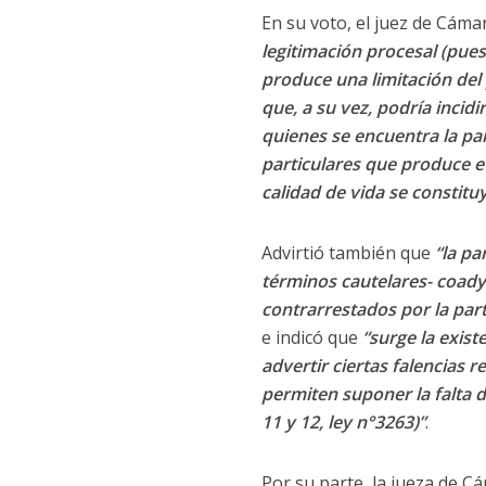
En su voto, el juez de Cám
legitimación procesal (pues
produce una limitación del
que, a su vez, podría incid
quienes se encuentra la par
particulares que produce e
calidad de vida se constituy
Advirtió también que
“la pa
términos cautelares- coady
contrarrestados por la par
e indicó que
“surge la exis
advertir ciertas falencias 
permiten suponer la falta 
11 y 12, ley n°3263)”
.
Por su parte, la jueza de 