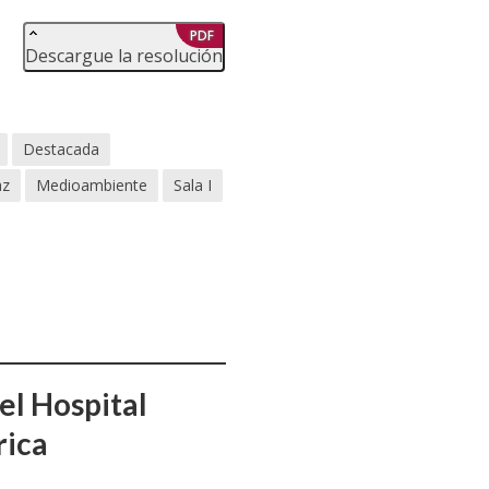
PDF
Descargue la resolución
Destacada
az
Medioambiente
Sala I
el Hospital
rica