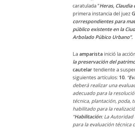
caratulada “
Heras, Claudia
primera instancia del juez
G
correspondientes para mate
público existente en la Ciu
Arbolado Púbico Urbano”.
La
amparista
inició la acci
la preservación del patrim
cautelar
tendiente a suspen
siguientes artículos:
10.
“
Ev
deberá realizar una evaluac
adecuado para la resolució
técnica, plantación, poda, 
habilitado para la realizac
“
Habilitación
: La Autoridad
para la evaluación técnica d