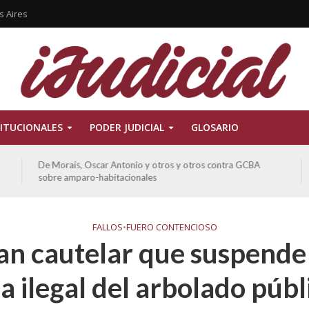
s Aires
ITUCIONALES
PODER JUDICIAL
GLOSARIO
De Morais, Oscar Antonio y otros y otros contra GCBA
sobre amparo-habitacionales
FALLOS
•
FUERO CONTENCIOSO
n cautelar que suspende
la ilegal del arbolado públ