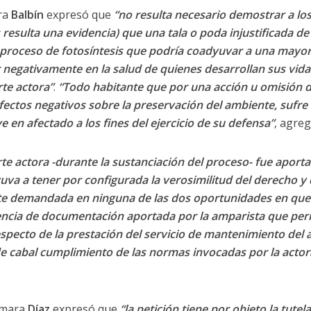
ara
Balbín
expresó que
“no resulta necesario demostrar a los f
 resulta una evidencia) que una tala o poda injustificada de
 proceso de fotosíntesis que podría coadyuvar a una mayo
ir negativamente en la salud de quienes desarrollan sus vida
te actora”
.
“Todo habitante que por una acción u omisión de
fectos negativos sobre la preservación del ambiente, sufr
e en afectado a los fines del ejercicio de su defensa”
, agreg
rte actora -durante la sustanciación del proceso- fue aport
uva a tener por configurada la verosimilitud del derecho y
te demandada en ninguna de las dos oportunidades en que a
tencia de documentación aportada por la amparista que permi
respecto de la prestación del servicio de mantenimiento del
de cabal cumplimiento de las normas invocadas por la actor
Cámara
Díaz
expresó que
“la petición tiene por objeto la tutel