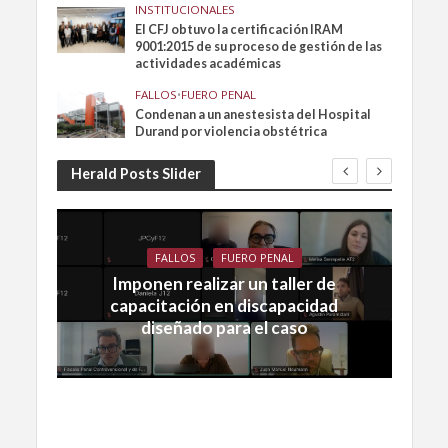
INSTITUCIONALES
El CFJ obtuvo la certificación IRAM
9001:2015 de su proceso de gestión de las
actividades académicas
FALLOS
•
FUERO PENAL
Condenan a un anestesista del Hospital
Durand por violencia obstétrica
Herald Posts Slider
FALLOS
FUERO PENAL
Imponen realizar un taller de
capacitación en discapacidad
diseñado para el caso