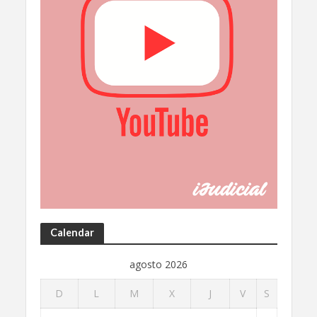
Calendar
agosto 2026
D
L
M
X
J
V
S