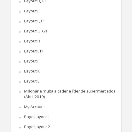
Layout D, D1
Layout E
Layout F, F1
Layout G, G1
Layout H
Layout I, I1
Layout J
Layout K
Layout L
Millonaria multa a cadena líder de supermercados
(Abril 2019)
My Account
Page Layout 1
Page Layout 2