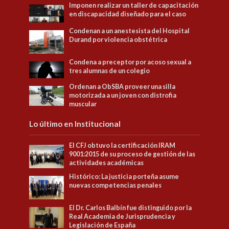
Imponen realizar un taller de capacitación
en discapacidad diseñado para el caso
Condenan a un anestesista del Hospital
Durand por violencia obstétrica
Condena a preceptor por acoso sexual a
tres alumnas de un colegio
Ordenan a ObSBA proveer una silla
motorizada a un joven con distrofia
muscular
Lo último en Institucional
El CFJ obtuvo la certificación IRAM
9001:2015 de su proceso de gestión de las
actividades académicas
Histórico: La justicia porteña asume
nuevas competencias penales
El Dr. Carlos Balbín fue distinguido por la
Real Academia de Jurisprudencia y
Legislación de España