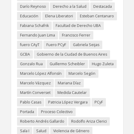
Darío Reynoso
Derecho a la Salud
Destacada
Educación
Elena Liberatori
Esteban Centanaro
Fabiana Schafrik
Facultad de Derecho UBA
Fernando Juan Lima
Francisco Ferrer
fuero CAyT
Fuero PCyF
Gabriela Seijas
GCBA
Gobierno de la Ciudad de Buenos Aires
Gonzalo Rua
Guillermo Scheibler
Hugo Zuleta
Marcelo López Alfonsín
Marcelo Segón
Marcelo Vázquez
Mariana Díaz
Martín Converset
Medida Cautelar
Pablo Casas
Patricia López Vergara
PCyF
Portada
Proceso Colectivo
Roberto Andrés Gallardo
Rodolfo Ariza Clerici
Sala I
Salud
Violencia de Género