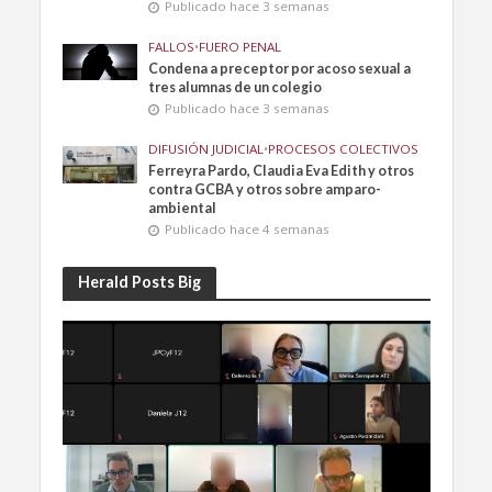
Publicado hace 3 semanas
FALLOS
•
FUERO PENAL
Condena a preceptor por acoso sexual a
tres alumnas de un colegio
Publicado hace 3 semanas
DIFUSIÓN JUDICIAL
•
PROCESOS COLECTIVOS
Ferreyra Pardo, Claudia Eva Edith y otros
contra GCBA y otros sobre amparo-
ambiental
Publicado hace 4 semanas
Herald Posts Big