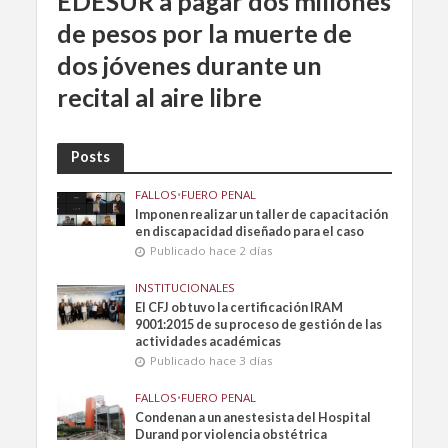
EDESUR a pagar dos millones
de pesos por la muerte de
dos jóvenes durante un
recital al aire libre
Posts
FALLOS
•
FUERO PENAL
Imponen realizar un taller de capacitación
en discapacidad diseñado para el caso
Publicado hace 2 días
INSTITUCIONALES
El CFJ obtuvo la certificación IRAM
9001:2015 de su proceso de gestión de las
actividades académicas
Publicado hace 3 días
FALLOS
•
FUERO PENAL
Condenan a un anestesista del Hospital
Durand por violencia obstétrica