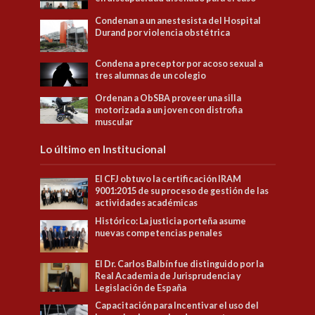
Condenan a un anestesista del Hospital
Durand por violencia obstétrica
Condena a preceptor por acoso sexual a
tres alumnas de un colegio
Ordenan a ObSBA proveer una silla
motorizada a un joven con distrofia
muscular
Lo último en Institucional
El CFJ obtuvo la certificación IRAM
9001:2015 de su proceso de gestión de las
actividades académicas
Histórico: La justicia porteña asume
nuevas competencias penales
El Dr. Carlos Balbín fue distinguido por la
Real Academia de Jurisprudencia y
Legislación de España
Capacitación para Incentivar el uso del