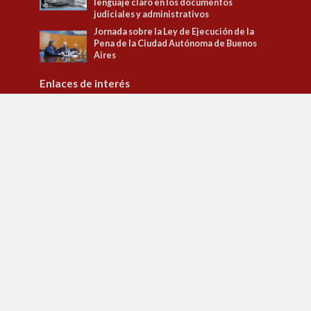
lenguaje claro en los documentos
judiciales y administrativos
Jornada sobre la Ley de Ejecución de la
Pena de la Ciudad Autónoma de Buenos
Aires
Enlaces de interés
Tribunal Superior de Justicia
Observatorio de Políticas Penitenciarias y DD.HH.
Observatorio de Género
Jusbaires Editorial
Defensa del litigante
Centro de la Justicia de la Mujer
Centro de Formación Judicial
Juristeca