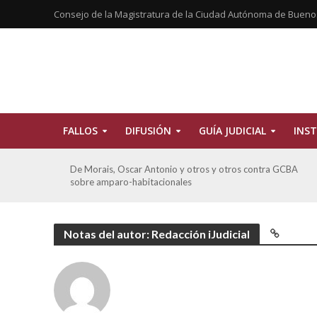
Consejo de la Magistratura de la Ciudad Autónoma de Bueno
FALLOS
DIFUSIÓN
GUÍA JUDICIAL
INST
tros
De Morais, Oscar Antonio y otros y otros contra GCBA
sobre amparo-habitacionales
Notas del autor: Redacción iJudicial