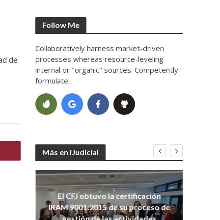
Follow Me
Collaboratively harness market-driven
processes whereas resource-leveling
ad de
internal or "organic" sources. Competently
formulate.
Más en iJudicial
oso
El CFJ obtuvo la certificación
n
Co
IRAM 9001:2015 de su proceso de
Ho
gestión de las actividades