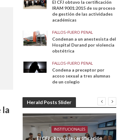
El CFJ obtuvo la certificación
IRAM 9001:2015 de su proceso
de gestión de las actividades
académicas
FALLOS
•
FUERO PENAL
Condenan a un anestesista del
Hospital Durand por violencia
obstétrica
FALLOS
•
FUERO PENAL
Condena a preceptor por
acoso sexual a tres alumnas
de un colegio
Herald Posts Slider
 la
INSTITUCIONALES
El CFJ obtuvo la certificación