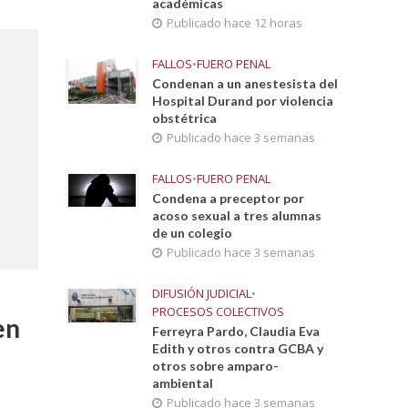
académicas
Publicado hace 12 horas
FALLOS
•
FUERO PENAL
Condenan a un anestesista del
Hospital Durand por violencia
obstétrica
Publicado hace 3 semanas
FALLOS
•
FUERO PENAL
Condena a preceptor por
acoso sexual a tres alumnas
de un colegio
Publicado hace 3 semanas
DIFUSIÓN JUDICIAL
•
PROCESOS COLECTIVOS
en
Ferreyra Pardo, Claudia Eva
Edith y otros contra GCBA y
otros sobre amparo-
ambiental
Publicado hace 3 semanas