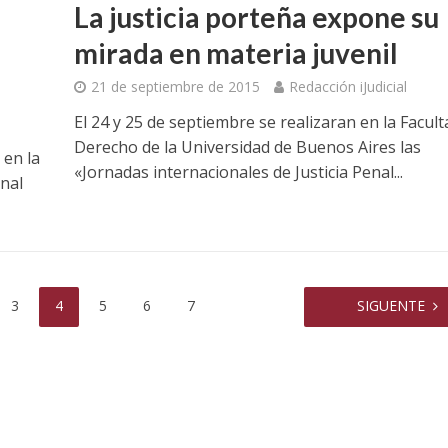
La justicia porteña expone su
mirada en materia juvenil
21 de septiembre de 2015
Redacción iJudicial
El 24 y 25 de septiembre se realizaran en la Facult
Derecho de la Universidad de Buenos Aires las
 en la
«Jornadas internacionales de Justicia Penal...
nal
3
4
5
6
7
SIGUENTE
Condena a preceptor por ac
sexual a tres alumnas de u
 un anestesista del
colegio
urand por violencia