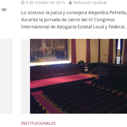
Histórico: La justicia porte
6 de octubre de 2015
Redacción iJudicial
ontra GCBA y otros
asume nuevas competenci
 de
mparo-ambiental
Lo sostuvo la jueza y consejera Alejandra Petrella,
penales
durante la jornada de cierre del III Congreso
Internacional de Abogacía Estatal Local y Federal...
INSTITUCIONALES