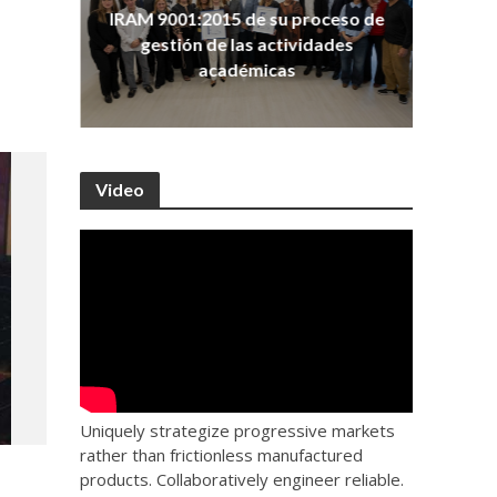
ña
Co
IRAM 9001:2015 de su proceso de
as
Ho
gestión de las actividades
académicas
Video
Uniquely strategize progressive markets
rather than frictionless manufactured
products. Collaboratively engineer reliable.