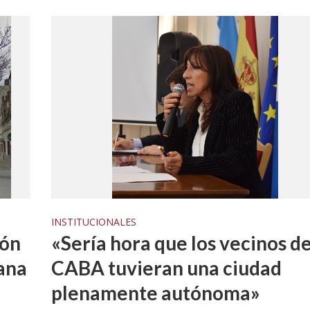
INSTITUCIONALES
ión
«Sería hora que los vecinos de
ana
CABA tuvieran una ciudad
CIAL
OLECTIVOS
plenamente autónoma»
INSTITUCIONALES
do, Claudia Eva Edith