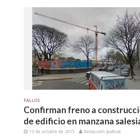
FALLOS
Confirman freno a construcc
de edificio en manzana salesi
DIFUSIÓN JUDI
PROCESOS C
13 de octubre de 2015
Redacción iJudicial
Ferreyra Par