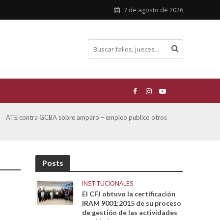
7 de agosto de 2026
ATE contra GCBA sobre amparo – empleo publico otros
San M
sobre
Posts
INSTITUCIONALES
El CFJ obtuvo la certificación
IRAM 9001:2015 de su proceso
de gestión de las actividades