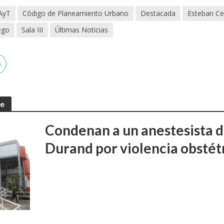
AyT
Código de Planeamiento Urbano
Destacada
Esteban Ce
ego
Sala III
Últimas Noticias
te
Condenan a un anestesista d
Durand por violencia obstét