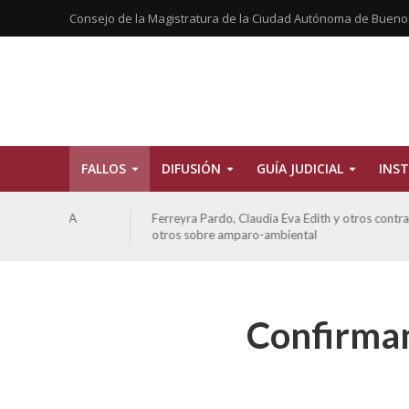
Consejo de la Magistratura de la Ciudad Autónoma de Bueno
FALLOS
DIFUSIÓN
GUÍA JUDICIAL
INST
CBA
Ferreyra Pardo, Claudia Eva Edith y otros contra GCBA y
otros sobre amparo-ambiental
Confirman