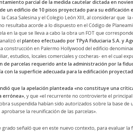
ntamiento parcial de la medida cautelar dictada en noviem
de un edificio de 10 pisos proyectado para su edificación 
 la Casa Salesina y el Colegio León XIII, al considerar que 
«no resultaba acorde a lo dispuesto en el Código de Planeam
la en la que se lleva a cabo la obra un FOT que corresponder
analizó el
planteo efectuado por TPyA Fiduciaria S.A. y Ag
la construcción en Palermo Hollywood del edificio denomina
liar, estudios, locales comerciales y cocheras- en el cual e
n de parcelas requerido ante la administración por la fiduci
ía con la superficie adecuada para la edificación proyecta
ntendió que la apelación planteada «no constituye una críti
ra errónea»
, y que «el recurrente no controvierte el principa
a obra suspendida habían sido autorizados sobre la base de
e aprobarse la reunificación de las parcelas».
e grado señaló que en este nuevo contexto, para evaluar la fa