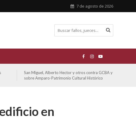
7 de agosto de 2026
San Miguel, Alberto Hector y otros contra GCBA y otros
De Mo
sobre Amparo-Patrimonio Cultural Histórico
sobr
dificio en