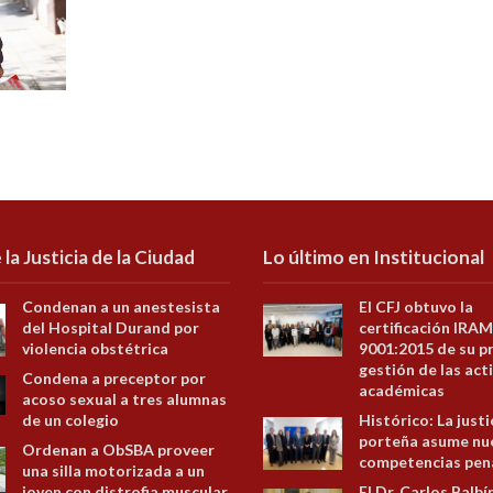
 la Justicia de la Ciudad
Lo último en Institucional
Condenan a un anestesista
El CFJ obtuvo la
del Hospital Durand por
certificación IRAM
violencia obstétrica
9001:2015 de su p
gestión de las act
Condena a preceptor por
académicas
acoso sexual a tres alumnas
de un colegio
Histórico: La justi
porteña asume nu
Ordenan a ObSBA proveer
competencias pen
una silla motorizada a un
joven con distrofia muscular
El Dr. Carlos Balbí