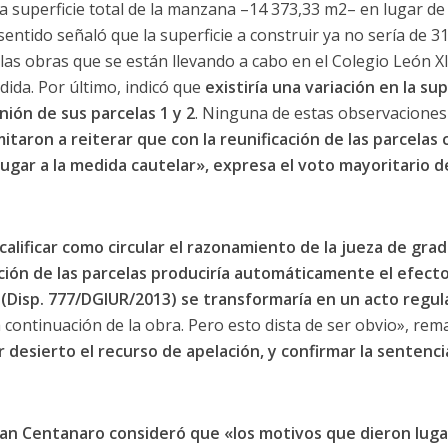
 superficie total de la manzana –14 373,33 m2– en lugar de 
entido señaló que la superficie a construir ya no sería de 3
as obras que se están llevando a cabo en el Colegio León XI
ida. Por último, indicó que
existiría una variación en la su
ión de sus parcelas 1 y 2
. Ninguna de estas observaciones
itaron a reiterar que con la reunificación de las parcelas
ugar a la medida cautelar», expresa el voto mayoritario de
l calificar como circular el razonamiento de la jueza de gr
ción de las parcelas produciría automáticamente el efecto
 (Disp. 777/DGIUR/2013) se transformaría en un acto regul
 continuación de la obra. Pero esto dista de ser obvio», rem
r desierto el recurso de apelación, y confirmar la sentenci
eban Centanaro consideró que «los motivos que dieron luga