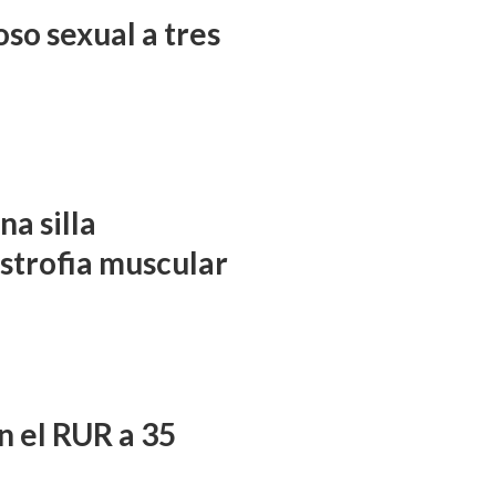
so sexual a tres
a silla
istrofia muscular
n el RUR a 35