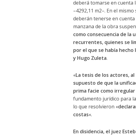
deberá tomarse en cuenta la
–4292,11 m2–. En el mismo s
deberán tenerse en cuenta l
manzana de la obra suspend
como consecuencia de la un
recurrentes, quienes se lim
por el que se había hecho l
y Hugo Zuleta
.
«
La tesis de los actores, a
supuesto de que la unifica
prima facie como irregular
fundamento jurídico para la
lo que resolvieron «
declara
costas
«.
En disidencia, el juez Est