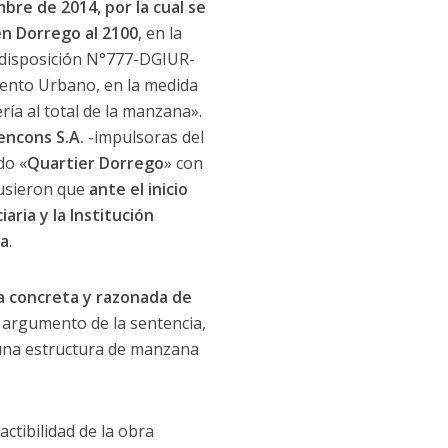
bre de 2014, por la cual se
en Dorrego al 2100
, en la
la disposición N°777-DGIUR-
iento Urbano, en la medida
ía al total de la manzana».
encons S.A.
-impulsoras del
do «
Quartier Dorrego
» con
xpusieron que
ante el inicio
aria y la Institución
da
.
ca concreta y razonada de
l argumento de la sentencia,
 una estructura de manzana
ctibilidad de la obra