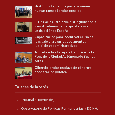
Histórico: La justicia porteña asume
nuevas competencias penales
El Dr. Carlos Balbín fue distinguido por la
Real Academia de Jurisprudencia y
Legislación de España
Capacitación para Incentivar el uso del
lenguaje claro en los documentos
judiciales y administrativos
Jornada sobre la Ley de Ejecución de la
Pena de la Ciudad Autónoma de Buenos
Aires
Ciberviolencias en clave de género y
cooperación jurídica
Enlaces de interés
Tribunal Superior de Justicia
Observatorio de Políticas Penitenciarias y DD.HH.