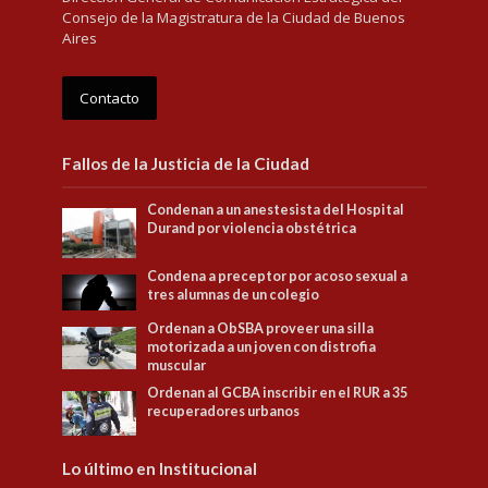
Consejo de la Magistratura de la Ciudad de Buenos
Aires
Contacto
Fallos de la Justicia de la Ciudad
Condenan a un anestesista del Hospital
Durand por violencia obstétrica
Condena a preceptor por acoso sexual a
tres alumnas de un colegio
Ordenan a ObSBA proveer una silla
motorizada a un joven con distrofia
muscular
Ordenan al GCBA inscribir en el RUR a 35
recuperadores urbanos
Lo último en Institucional