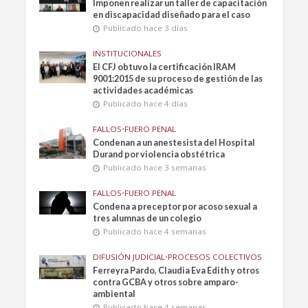
Imponen realizar un taller de capacitación
en discapacidad diseñado para el caso
Publicado hace 3 días
INSTITUCIONALES
El CFJ obtuvo la certificación IRAM
9001:2015 de su proceso de gestión de las
actividades académicas
Publicado hace 4 días
FALLOS
•
FUERO PENAL
Condenan a un anestesista del Hospital
Durand por violencia obstétrica
Publicado hace 3 semanas
FALLOS
•
FUERO PENAL
Condena a preceptor por acoso sexual a
tres alumnas de un colegio
Publicado hace 4 semanas
DIFUSIÓN JUDICIAL
•
PROCESOS COLECTIVOS
Ferreyra Pardo, Claudia Eva Edith y otros
contra GCBA y otros sobre amparo-
ambiental
Publicado hace 4 semanas