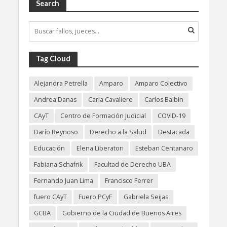
Search
Tag Cloud
Alejandra Petrella
Amparo
Amparo Colectivo
Andrea Danas
Carla Cavaliere
Carlos Balbín
CAyT
Centro de Formación Judicial
COVID-19
Darío Reynoso
Derecho a la Salud
Destacada
Educación
Elena Liberatori
Esteban Centanaro
Fabiana Schafrik
Facultad de Derecho UBA
Fernando Juan Lima
Francisco Ferrer
fuero CAyT
Fuero PCyF
Gabriela Seijas
GCBA
Gobierno de la Ciudad de Buenos Aires