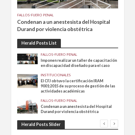
FALLOS
•
FUERO PENAL
Condenan a un anestesista del Hospital
Durand por violencia obstétrica
Herald Posts List
FALLOS
•
FUERO PENAL
Imponen realizar un taller de capacitación
en discapacidad diseñado para el caso
INSTITUCIONALES
El CFJ obtuvo la certificación IRAM
9001:2015 de su proceso de gestión de las
actividades académicas
FALLOS
•
FUERO PENAL
Condenan a un anestesista del Hospital
Durand por violencia obstétrica
Herald Posts Slider