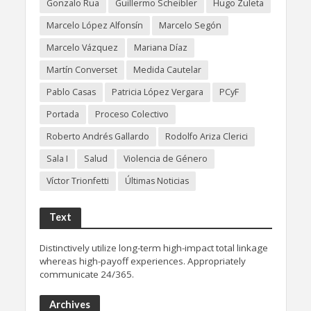
Gonzalo Rua
Guillermo Scheibler
Hugo Zuleta
Marcelo López Alfonsín
Marcelo Segón
Marcelo Vázquez
Mariana Díaz
Martín Converset
Medida Cautelar
Pablo Casas
Patricia López Vergara
PCyF
Portada
Proceso Colectivo
Roberto Andrés Gallardo
Rodolfo Ariza Clerici
Sala I
Salud
Violencia de Género
Víctor Trionfetti
Últimas Noticias
Text
Distinctively utilize long-term high-impact total linkage
whereas high-payoff experiences. Appropriately
communicate 24/365.
Archives