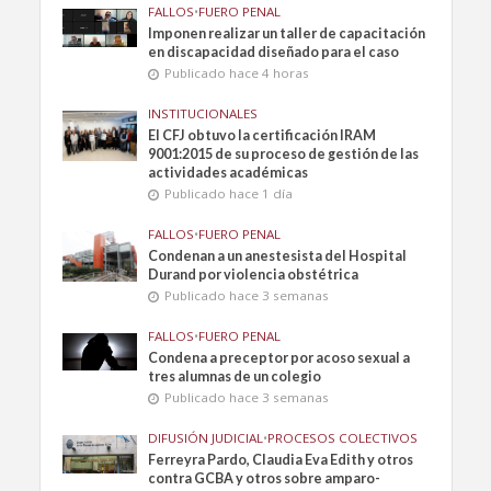
FALLOS
•
FUERO PENAL
Imponen realizar un taller de capacitación
en discapacidad diseñado para el caso
Publicado hace 4 horas
INSTITUCIONALES
El CFJ obtuvo la certificación IRAM
9001:2015 de su proceso de gestión de las
actividades académicas
Publicado hace 1 día
FALLOS
•
FUERO PENAL
Condenan a un anestesista del Hospital
Durand por violencia obstétrica
Publicado hace 3 semanas
FALLOS
•
FUERO PENAL
Condena a preceptor por acoso sexual a
tres alumnas de un colegio
Publicado hace 3 semanas
DIFUSIÓN JUDICIAL
•
PROCESOS COLECTIVOS
Ferreyra Pardo, Claudia Eva Edith y otros
contra GCBA y otros sobre amparo-