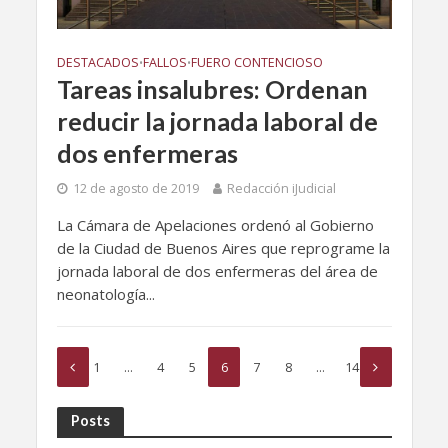
DESTACADOS
FALLOS
FUERO CONTENCIOSO
•
•
Tareas insalubres: Ordenan
reducir la jornada laboral de
dos enfermeras
12 de agosto de 2019
Redacción iJudicial
La Cámara de Apelaciones ordenó al Gobierno
de la Ciudad de Buenos Aires que reprograme la
jornada laboral de dos enfermeras del área de
neonatología...
1
…
4
5
6
7
8
…
14
Posts