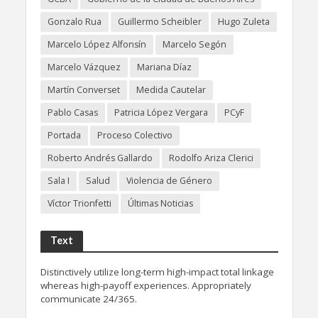
Gonzalo Rua
Guillermo Scheibler
Hugo Zuleta
Marcelo López Alfonsín
Marcelo Segón
Marcelo Vázquez
Mariana Díaz
Martín Converset
Medida Cautelar
Pablo Casas
Patricia López Vergara
PCyF
Portada
Proceso Colectivo
Roberto Andrés Gallardo
Rodolfo Ariza Clerici
Sala I
Salud
Violencia de Género
Víctor Trionfetti
Últimas Noticias
Text
Distinctively utilize long-term high-impact total linkage
whereas high-payoff experiences. Appropriately
communicate 24/365.