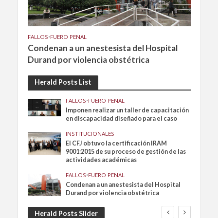
FALLOS
•
FUERO PENAL
Condenan a un anestesista del Hospital
Durand por violencia obstétrica
Herald Posts List
FALLOS
•
FUERO PENAL
Imponen realizar un taller de capacitación
en discapacidad diseñado para el caso
INSTITUCIONALES
El CFJ obtuvo la certificación IRAM
9001:2015 de su proceso de gestión de las
actividades académicas
FALLOS
•
FUERO PENAL
Condenan a un anestesista del Hospital
Durand por violencia obstétrica
Herald Posts Slider