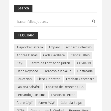
Search
Tag Cloud
Alejandra Petrella
Amparo
Amparo Colectivo
Andrea Danas
Carla Cavaliere
Carlos Balbín
CAyT
Centro de Formación Judicial
COVID-19
Darío Reynoso
Derecho a la Salud
Destacada
Educación
Elena Liberatori
Esteban Centanaro
Fabiana Schafrik
Facultad de Derecho UBA
Fernando Juan Lima
Francisco Ferrer
fuero CAyT
Fuero PCyF
Gabriela Seijas
GCBA
Gobierno de la Ciudad de Buenos Aires