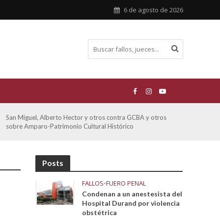
6 de agosto de 2026
San Miguel, Alberto Hector y otros contra GCBA y otros
De Mo
sobre Amparo-Patrimonio Cultural Histórico
sobr
Posts
FALLOS
•
FUERO PENAL
Condenan a un anestesista del
Hospital Durand por violencia
obstétrica