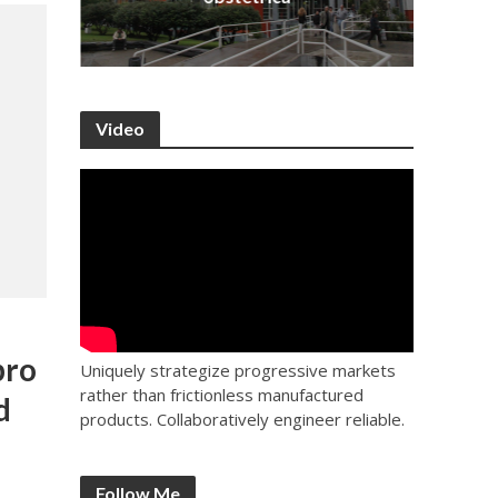
Video
bro
Uniquely strategize progressive markets
rather than frictionless manufactured
d
products. Collaboratively engineer reliable.
Follow Me