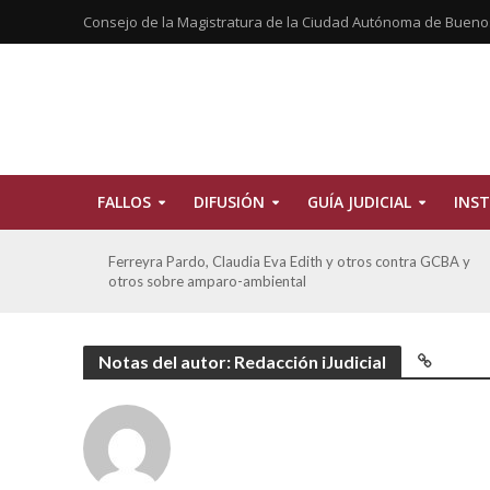
Consejo de la Magistratura de la Ciudad Autónoma de Bueno
FALLOS
DIFUSIÓN
GUÍA JUDICIAL
INST
CBA
Ferreyra Pardo, Claudia Eva Edith y otros contra GCBA y
otros sobre amparo-ambiental
Notas del autor: Redacción iJudicial