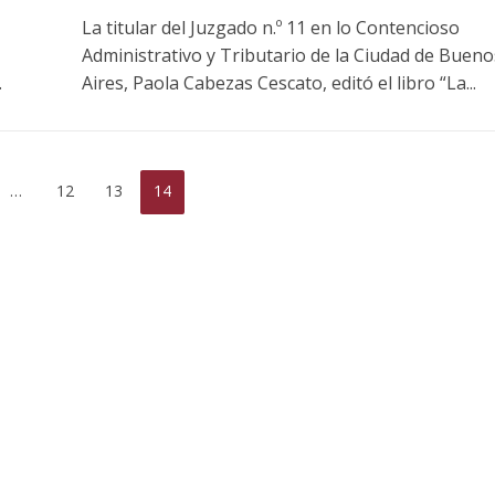
La titular del Juzgado n.º 11 en lo Contencioso
Administrativo y Tributario de la Ciudad de Bueno
.
Aires, Paola Cabezas Cescato, editó el libro “La...
…
12
13
14
preceptor por acoso
Ferreyra Pardo, Claudia Eva E
tres alumnas de un
y otros contra GCBA y otr
colegio
sobre amparo-ambiental
do hace 3 semanas
Publicado hace 3 semanas