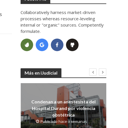
Collaboratively harness market-driven
s
processes whereas resource-leveling
internal or "organic" sources. Competently
formulate.
Más en iJudicial
Co
dith
os
Condenan a un anestesista del
Hospital Durand por violencia
obstétrica
Publicado hace 3 semanas