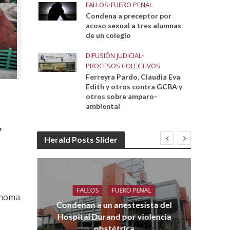
FALLOS
•
FUERO PENAL
Condena a preceptor por
acoso sexual a tres alumnas
de un colegio
DIFUSIÓN JUDICIAL
•
PROCESOS COLECTIVOS
Ferreyra Pardo, Claudia Eva
Edith y otros contra GCBA y
otros sobre amparo-
ambiental
y
Herald Posts Slider
o
FALLOS
FUERO PENAL
Co
tónoma
aro
Condenan a un anestesista del
Hospital Durand por violencia
obstétrica