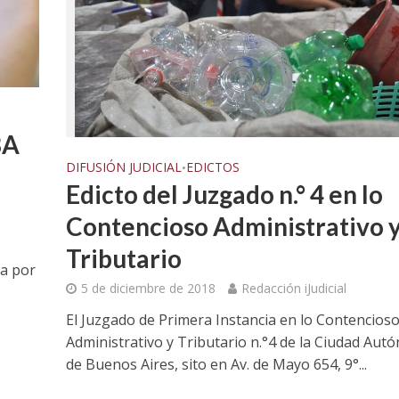
BA
DIFUSIÓN JUDICIAL
EDICTOS
•
Edicto del Juzgado n.° 4 en lo
Contencioso Administrativo 
Tributario
da por
5 de diciembre de 2018
Redacción iJudicial
DIFUSIÓN JUDICIAL
El Juzgado de Primera Instancia en lo Contencios
PROCESOS COLECTIVOS
TITUCIONALES
Administrativo y Tributario n.°4 de la Ciudad Au
ATE contra GCBA sobre amp
 La justicia porteña
de Buenos Aires, sito en Av. de Mayo 654, 9°...
– empleo publico otros
evas competencias
penales