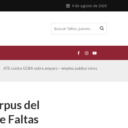
9 de agosto de 2026
ATE contra GCBA sobre amparo – empleo publico otros
San M
sobre
rpus del
e Faltas