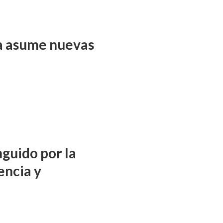
ña asume nuevas
nguido por la
encia y