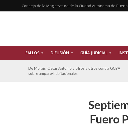
Consejo de la Magistratura de la Ciudad Autónoma de Bueno
FALLOS
DIFUSIÓN
GUÍA JUDICIAL
INST
tros
De Morais, Oscar Antonio y otros y otros contra GCBA
sobre amparo-habitacionales
Septiem
Fuero P