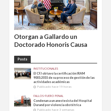
Otorgan a Gallardo un
Doctorado Honoris Causa
Posts
INSTITUCIONALES
El CFJ obtuvo la certificación IRAM
9001:2015 de su proceso de gestión de las
actividades académicas
Publicado hace 19 horas
FALLOS
•
FUERO PENAL
Condenan a un anestesista del Hospital
Durand por violencia obstétrica
Publicado hace 3 semanas