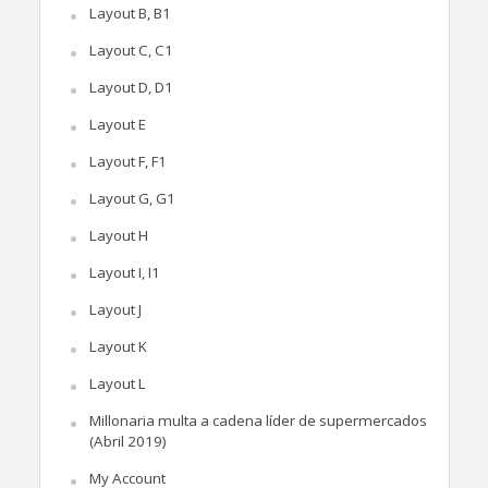
Layout B, B1
Layout C, C1
Layout D, D1
Layout E
Layout F, F1
Layout G, G1
Layout H
Layout I, I1
Layout J
Layout K
Layout L
Millonaria multa a cadena líder de supermercados
(Abril 2019)
My Account