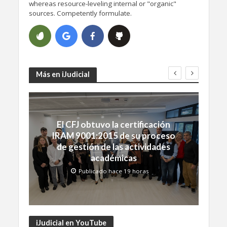
whereas resource-leveling internal or "organic"
sources. Competently formulate.
Más en iJudicial
El CFJ obtuvo la certificación
IRAM 9001:2015 de su proceso
de gestión de las actividades
académicas
Publicado hace 19 horas
iJudicial en YouTube