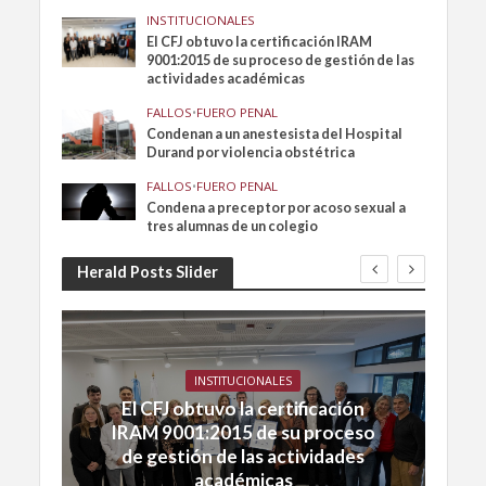
INSTITUCIONALES
El CFJ obtuvo la certificación IRAM
9001:2015 de su proceso de gestión de las
actividades académicas
FALLOS
•
FUERO PENAL
Condenan a un anestesista del Hospital
Durand por violencia obstétrica
FALLOS
•
FUERO PENAL
Condena a preceptor por acoso sexual a
tres alumnas de un colegio
Herald Posts Slider
INSTITUCIONALES
El CFJ obtuvo la certificación
IRAM 9001:2015 de su proceso
de gestión de las actividades
académicas