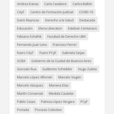
Andrea Danas
Carla Cavaliere
Carlos Balbín
CAyT
Centro de Formación Judicial
COVID-19
Darío Reynoso
Derecho a la Salud
Destacada
Educación
Elena Liberatori
Esteban Centanaro
Fabiana Schafrik
Facultad de Derecho UBA
Fernando Juan Lima
Francisco Ferrer
fuero CAyT
Fuero PCyF
Gabriela Seijas
GCBA
Gobierno de la Ciudad de Buenos Aires
Gonzalo Rua
Guillermo Scheibler
Hugo Zuleta
Marcelo López Alfonsín
Marcelo Segón
Marcelo Vázquez
Mariana Díaz
Martín Converset
Medida Cautelar
Pablo Casas
Patricia López Vergara
PCyF
Portada
Proceso Colectivo