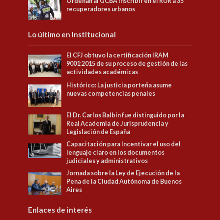
Ordenan al GCBA inscribir en el RUR a 35
recuperadores urbanos
Lo último en Institucional
El CFJ obtuvo la certificación IRAM
9001:2015 de su proceso de gestión de las
actividades académicas
Histórico: La justicia porteña asume
nuevas competencias penales
El Dr. Carlos Balbín fue distinguido por la
Real Academia de Jurisprudencia y
Legislación de España
Capacitación para Incentivar el uso del
lenguaje claro en los documentos
judiciales y administrativos
Jornada sobre la Ley de Ejecución de la
Pena de la Ciudad Autónoma de Buenos
Aires
Enlaces de interés