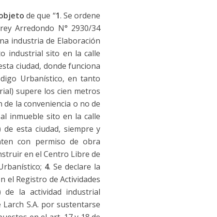
objeto
de que “
1
. Se ordene
Virrey Arredondo N° 2930/34
na industria de Elaboración
 industrial sito en la calle
esta ciudad, donde funciona
ódigo Urbanístico, en tanto
rial) supere los cien metros
n de la conveniencia o no de
l inmueble sito en la calle
 de esta ciudad, siempre y
nten con permiso de obra
struir en el Centro Libre de
Urbanístico;
4
. Se declare la
 el Registro de Actividades
e la actividad industrial
 Larch S.A. por sustentarse
uestos en el art. 17 y 18 de