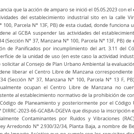
tancia que la acción de amparo se inició el 05.05.2023 con el
vidades del establecimiento industrial sito en la calle 
 100, Parcela N° 13F, PB) de esta ciudad, donde funciona u
rdene al GCBA suspender las actividades del establecimiento
4 (Sección N° 37, Manzana N° 100, Parcela N° 13F, PB) de 
ón de Panificados por incumplimiento del art. 3.11 del C
rficie de la unidad de uso (en este caso la actividad indust
solicitar al Consejo de Plan Urbano Ambiental la evaluació
rdene liberar el Centro Libre de Manzana correspondiente a
34 (Sección N° 37, Manzana N° 100, Parcela N° 13 F, PB)
tualmente ocupan el Centro Libre de Manzana no cue
tente al establecimiento normativo de la prohibición de con
Código de Planeamiento y posteriormente por el Código 
N° DIRRC-2023-66-GCABA-DGEVA que dispuso la inscripción en
almente Contaminantes por Ruidos y Vibraciones (RAC) d
irrey Arredondo N° 2.930/32/34, Planta Baja, a nombre de Be
 de Impacto Acústico que no cumple con los requisitos disp