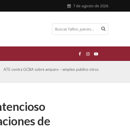
7 de agosto de 2026
ATE contra GCBA sobre amparo – empleo publico otros
San M
sobre
ntencioso
aciones de