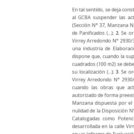
En tal sentido, se deja cons
al GCBA suspender las acti
(Sección N° 37, Manzana N°
de Panificados (…);
2
. Se o
Virrey Arredondo N° 2930/3
una industria de Elaboraci
dispone que, cuando la supe
cuadrados (100 m2) se debe 
su localización (…);
3
. Se o
Virrey Arredondo N° 2930/
cuando las obras que ac
autorizado de forma preexis
Manzana dispuesta por el 
nulidad de la Disposición 
Catalogadas como Potenci
desarrollada en la calle V
en un Informe de Evaluación