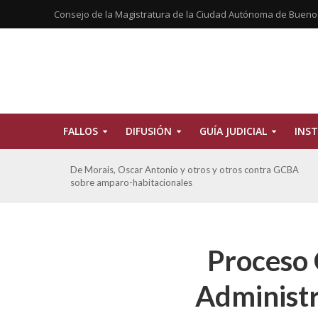
Consejo de la Magistratura de la Ciudad Autónoma de Bueno
FALLOS
DIFUSIÓN
GUÍA JUDICIAL
INST
tros
De Morais, Oscar Antonio y otros y otros contra GCBA
sobre amparo-habitacionales
Proceso 
Administr