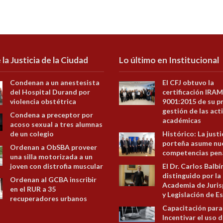
 la Justicia de la Ciudad
Lo último en Institucional
Condenan a un anestesista
El CFJ obtuvo la
del Hospital Durand por
certificación IRAM
violencia obstétrica
9001:2015 de su p
gestión de las act
Condena a preceptor por
académicas
acoso sexual a tres alumnas
de un colegio
Histórico: La justi
porteña asume nu
Ordenan a ObSBA proveer
competencias pen
una silla motorizada a un
joven con distrofia muscular
El Dr. Carlos Balbí
distinguido por la
Ordenan al GCBA inscribir
Academia de Juris
en el RUR a 35
y Legislación de E
recuperadores urbanos
Capacitación para
Incentivar el uso d