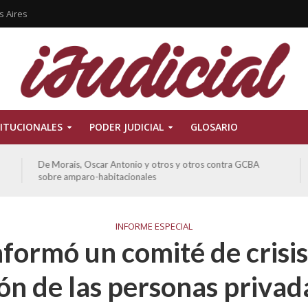
s Aires
ITUCIONALES
PODER JUDICIAL
GLOSARIO
De Morais, Oscar Antonio y otros y otros contra GCBA
sobre amparo-habitacionales
INFORME ESPECIAL
formó un comité de crisis
ón de las personas privad