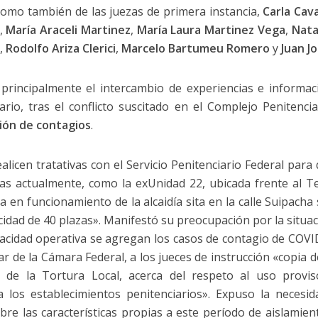
 como también de las juezas de primera instancia,
Carla Cava
,
María Araceli Martinez
,
María Laura Martinez Vega
,
Nata
,
Rodolfo Ariza Clerici
,
Marcelo Bartumeu Romero
y
Juan Jo
principalmente el intercambio de experiencias e informac
ario, tras el conflicto suscitado en el Complejo Penitenci
ión de contagios
.
icen tratativas con el Servicio Penitenciario Federal para 
as actualmente, como la exUnidad 22, ubicada frente al T
a en funcionamiento de la alcaidía sita en la calle Suipach
dad de 40 plazas». Manifestó su preocupación por la situac
acidad operativa se agregan los casos de contagio de COVI
ular de la Cámara Federal, a los jueces de instrucción «copia 
de la Tortura Local, acerca del respeto al uso provis
a los establecimientos penitenciarios». Expuso la necesid
obre las características propias a este período de aislamie