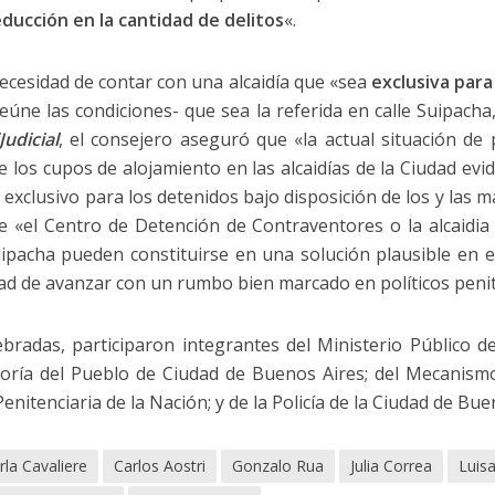
ducción en la cantidad de delitos
«.
a necesidad de contar con una alcaidía que «sea
exclusiva para
 reúne las condiciones- que sea la referida en calle Suipacha
iJudicial
, el consejero aseguró que «la actual situación d
e los cupos de alojamiento en las alcaidías de la Ciudad evid
exclusivo para los detenidos bajo disposición de los y las ma
e «el Centro de Detención de Contraventores o la alcaidia a
Suipacha pueden constituirse en una solución plausible en 
ad de avanzar con un rumbo bien marcado en políticos penit
ebradas, participaron integrantes del Ministerio Público de
nsoría del Pueblo de Ciudad de Buenos Aires; del Mecanism
enitenciaria de la Nación; y de la Policía de la Ciudad de Bue
rla Cavaliere
Carlos Aostri
Gonzalo Rua
Julia Correa
Luisa