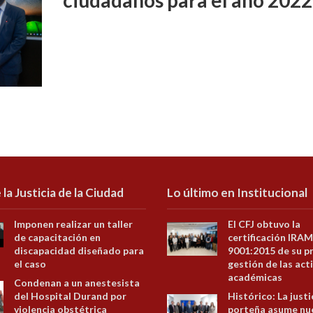
 la Justicia de la Ciudad
Lo último en Institucional
Imponen realizar un taller
El CFJ obtuvo la
de capacitación en
certificación IRAM
discapacidad diseñado para
9001:2015 de su p
el caso
gestión de las act
académicas
Condenan a un anestesista
del Hospital Durand por
Histórico: La justi
violencia obstétrica
porteña asume nu