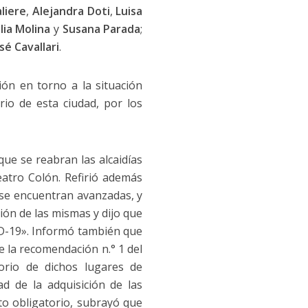
liere
,
Alejandra Doti
,
Luisa
lia Molina
y
Susana Parada
;
sé Cavallari
.
ión en torno a la situación
ario de esta ciudad, por los
que se reabran las alcaidías
eatro Colón. Refirió además
a se encuentran avanzadas, y
ión de las mismas y dijo que
D-19». Informó también que
de la recomendación n.° 1 del
orio de dichos lugares de
ad de la adquisición de las
nto obligatorio, subrayó que