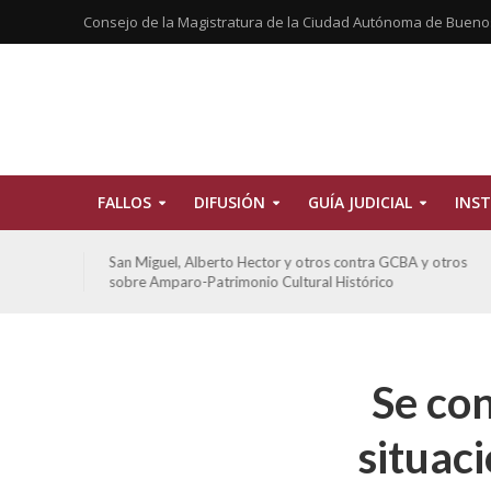
Consejo de la Magistratura de la Ciudad Autónoma de Bueno
FALLOS
DIFUSIÓN
GUÍA JUDICIAL
INST
tros
San Miguel, Alberto Hector y otros contra GCBA y otros
sobre Amparo-Patrimonio Cultural Histórico
Se con
situaci