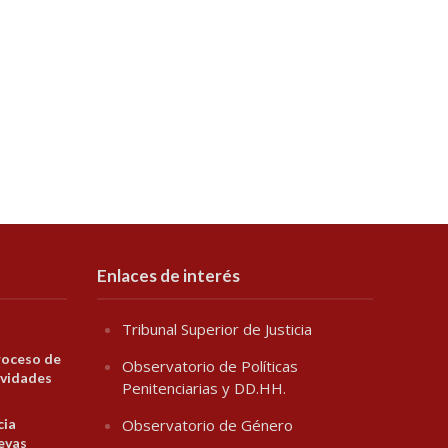
Enlaces de interés
Tribunal Superior de Justicia
roceso de
Observatorio de Políticas
ividades
Penitenciarias y DD.HH.
cia
Observatorio de Género
evas