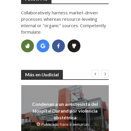
Collaboratively harness market-driven
processes whereas resource-leveling
internal or "organic" sources. Competently
formulate.
Más en iJudicial
Co
dith
os
Condenan a un anestesista del
Hospital Durand por violencia
obstétrica
Publicado hace 3 semanas