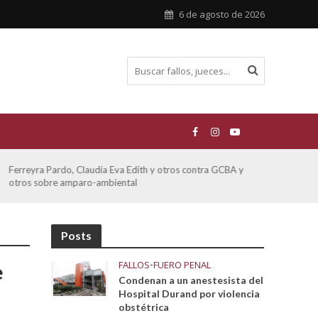
6 de agosto de 2026
Ferreyra Pardo, Claudia Eva Edith y otros contra GCBA y
ATE 
otros sobre amparo-ambiental
Posts
FALLOS
•
FUERO PENAL
e
Condenan a un anestesista del
Hospital Durand por violencia
obstétrica