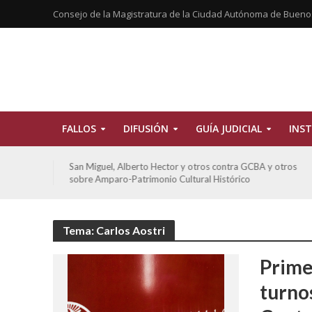
Consejo de la Magistratura de la Ciudad Autónoma de Bueno
FALLOS
DIFUSIÓN
GUÍA JUDICIAL
INST
tros
San Miguel, Alberto Hector y otros contra GCBA y otros
sobre Amparo-Patrimonio Cultural Histórico
Tema: Carlos Aostri
Prime
turno