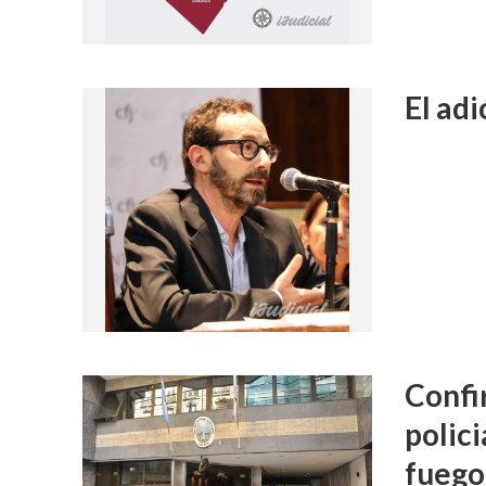
El adi
Confi
polici
fuego