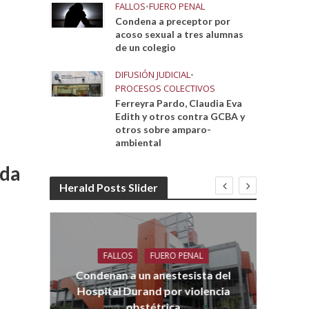
FALLOS
•
FUERO PENAL
Condena a preceptor por
acoso sexual a tres alumnas
de un colegio
DIFUSIÓN JUDICIAL
•
PROCESOS COLECTIVOS
Ferreyra Pardo, Claudia Eva
Edith y otros contra GCBA y
otros sobre amparo-
ambiental
nda
Herald Posts Slider
FALLOS
FUERO PENAL
Co
aro
Condenan a un anestesista del
Hospital Durand por violencia
obstétrica