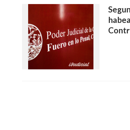
Segun
habea
Contr