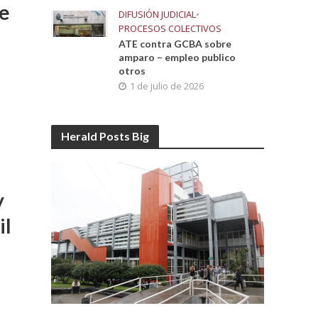
de
DIFUSIÓN JUDICIAL
•
PROCESOS COLECTIVOS
ATE contra GCBA sobre
amparo – empleo publico
otros
1 de julio de 2026
Herald Posts Big
y
il