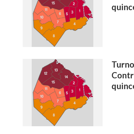
quinc
Turnos
Contr
quinc
INS
Histórico:
asume nu