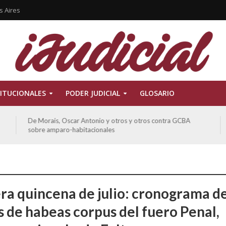
s Aires
ITUCIONALES
PODER JUDICIAL
GLOSARIO
De Morais, Oscar Antonio y otros y otros contra GCBA
sobre amparo-habitacionales
ra quincena de julio: cronograma d
s de habeas corpus del fuero Penal,