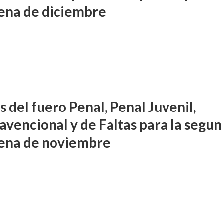
ena de diciembre
 del fuero Penal, Penal Juvenil,
avencional y de Faltas para la segu
ena de noviembre
DIFUSIÓN JUDICIAL
PROCESOS COLECTIVOS
TITUCIONALES
ATE contra GCBA sobre amp
 La justicia porteña
– empleo publico otros
evas competencias
penales