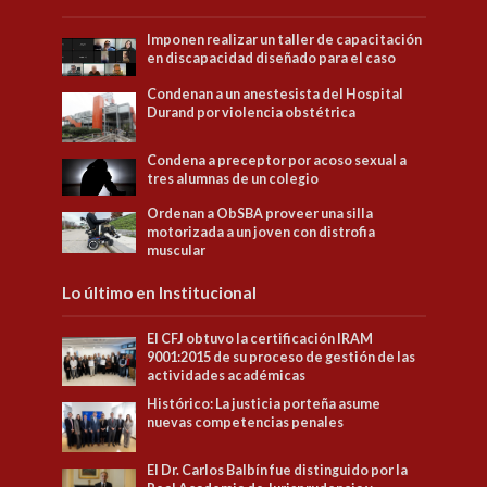
Imponen realizar un taller de capacitación
en discapacidad diseñado para el caso
Condenan a un anestesista del Hospital
Durand por violencia obstétrica
Condena a preceptor por acoso sexual a
tres alumnas de un colegio
Ordenan a ObSBA proveer una silla
motorizada a un joven con distrofia
muscular
Lo último en Institucional
El CFJ obtuvo la certificación IRAM
9001:2015 de su proceso de gestión de las
actividades académicas
Histórico: La justicia porteña asume
nuevas competencias penales
El Dr. Carlos Balbín fue distinguido por la