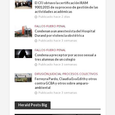
El CFJ obtuvo la certificación IRAM
9001:2015 de su proceso de gestión de las
actividades académicas
Publicado hace 2 días
FALLOS
•
FUERO PENAL
Condenan a un anestesista del Hospital
Durand por violencia obstétrica
Publicado hace 3 semanas
FALLOS
•
FUERO PENAL
Condena a preceptor por acoso sexual a
tres alumnas de un colegio
Publicado hace 3 semanas
DIFUSIÓN JUDICIAL
•
PROCESOS COLECTIVOS
Ferreyra Pardo, Claudia Eva Edith y otros
contra GCBA y otros sobre amparo-
ambiental
Publicado hace 3 semanas
Herald Posts Big