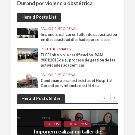
Durand por violencia obstétrica
Herald Posts List
FALLOS
•
FUERO PENAL
Imponen realizar un taller de capacitación
en discapacidad diseñado para el caso
INSTITUCIONALES
El CFJ obtuvo la certificación IRAM
9001:2015 de su proceso de gestión de las
actividades académicas
FALLOS
•
FUERO PENAL
Condenan a un anestesista del Hospital
Durand por violencia obstétrica
Herald Posts Slider
FALLOS
FUERO PENAL
Imponen realizar un taller de