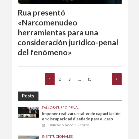
Rua presentó
«Narcomenudeo
herramientas para una
consideración jurídico-penal
del fenómeno»
1
2
3
…
15
Posts
FALLOS
•
FUERO PENAL
Imponen realizar un taller de capacitación
en discapacidad diseñado para el caso
Publicado hace 18 horas
INSTITUCIONALES