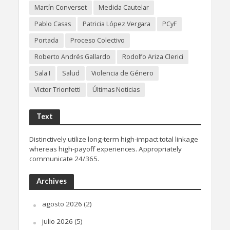
Martín Converset
Medida Cautelar
Pablo Casas
Patricia López Vergara
PCyF
Portada
Proceso Colectivo
Roberto Andrés Gallardo
Rodolfo Ariza Clerici
Sala I
Salud
Violencia de Género
Víctor Trionfetti
Últimas Noticias
Text
Distinctively utilize long-term high-impact total linkage
whereas high-payoff experiences. Appropriately
communicate 24/365.
Archives
agosto 2026
(2)
julio 2026
(5)