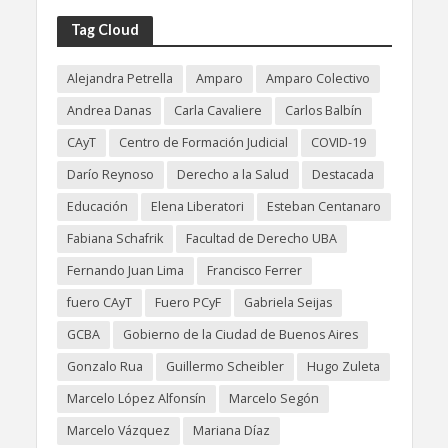
Tag Cloud
Alejandra Petrella
Amparo
Amparo Colectivo
Andrea Danas
Carla Cavaliere
Carlos Balbín
CAyT
Centro de Formación Judicial
COVID-19
Darío Reynoso
Derecho a la Salud
Destacada
Educación
Elena Liberatori
Esteban Centanaro
Fabiana Schafrik
Facultad de Derecho UBA
Fernando Juan Lima
Francisco Ferrer
fuero CAyT
Fuero PCyF
Gabriela Seijas
GCBA
Gobierno de la Ciudad de Buenos Aires
Gonzalo Rua
Guillermo Scheibler
Hugo Zuleta
Marcelo López Alfonsín
Marcelo Segón
Marcelo Vázquez
Mariana Díaz