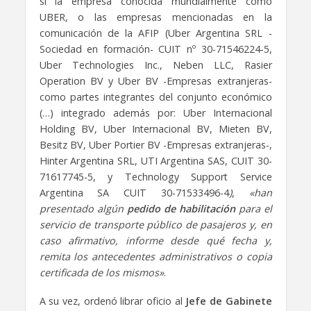
si la empresa conocida mundialmente como
UBER, o las empresas mencionadas en la
comunicación de la AFIP (Uber Argentina SRL -
Sociedad en formación- CUIT nº 30-71546224-5,
Uber Technologies Inc., Neben LLC, Rasier
Operation BV y Uber BV -Empresas extranjeras-
como partes integrantes del conjunto económico
(…) integrado además por: Uber Internacional
Holding BV, Uber Internacional BV, Mieten BV,
Besitz BV, Uber Portier BV -Empresas extranjeras-,
Hinter Argentina SRL, UTI Argentina SAS, CUIT 30-
71617745-5, y Technology Support Service
Argentina SA CUIT 30-71533496-4
)
,
«han
presentado algún
pedido de habilitación
para el
servicio de transporte público de pasajeros y, en
caso afirmativo, informe desde qué fecha y,
remita los antecedentes administrativos o copia
certificada de los mismos»
.
A su vez, ordenó librar oficio al
Jefe de Gabinete