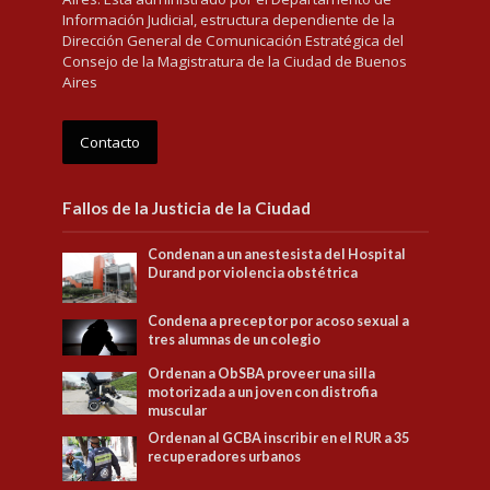
Información Judicial, estructura dependiente de la
Dirección General de Comunicación Estratégica del
Consejo de la Magistratura de la Ciudad de Buenos
Aires
Contacto
Fallos de la Justicia de la Ciudad
Condenan a un anestesista del Hospital
Durand por violencia obstétrica
Condena a preceptor por acoso sexual a
tres alumnas de un colegio
Ordenan a ObSBA proveer una silla
motorizada a un joven con distrofia
muscular
Ordenan al GCBA inscribir en el RUR a 35
recuperadores urbanos