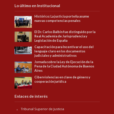
Lo último en Institucional
Histórico: La justicia porteña asume
nuevas competencias penales
El Dr. Carlos Balbín fue distinguido por la
Real Academia de Jurisprudencia y
Legislación de España
Capacitación para Incentivar el uso del
lenguaje claro en los documentos
judiciales y administrativos
Jornada sobre la Ley de Ejecución de la
Pena de la Ciudad Autónoma de Buenos
Aires
Ciberviolencias en clave de género y
cooperación jurídica
Enlaces de interés
Tribunal Superior de Justicia