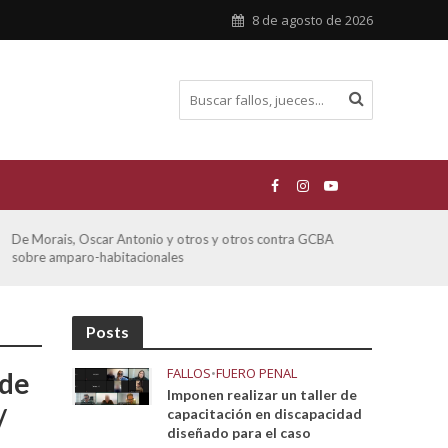
8 de agosto de 2026
De Morais, Oscar Antonio y otros y otros contra GCBA
Ferre
sobre amparo-habitacionales
otro
Posts
FALLOS
•
FUERO PENAL
 de
Imponen realizar un taller de
/
capacitación en discapacidad
diseñado para el caso