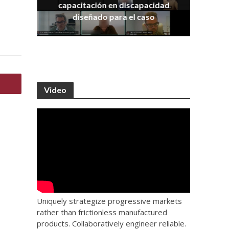
capacitación en discapacidad
os
IRA
diseñado para el caso
Video
Uniquely strategize progressive markets
rather than frictionless manufactured
products. Collaboratively engineer reliable.