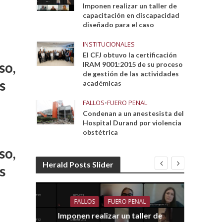
Imponen realizar un taller de
capacitación en discapacidad
diseñado para el caso
INSTITUCIONALES
El CFJ obtuvo la certificación
so,
IRAM 9001:2015 de su proceso
de gestión de las actividades
s
académicas
FALLOS
•
FUERO PENAL
Condenan a un anestesista del
Hospital Durand por violencia
obstétrica
so,
Herald Posts Slider
s
FALLOS
FUERO PENAL
Imponen realizar un taller de
dith
E