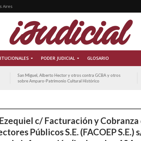
s Aires
ITUCIONALES
PODER JUDICIAL
GLOSARIO
San Miguel, Alberto Hector y otros contra GCBA y otros
sobre Amparo-Patrimonio Cultural Histórico
 Ezequiel c/ Facturación y Cobranza
ectores Públicos S.E. (FACOEP S.E.) s