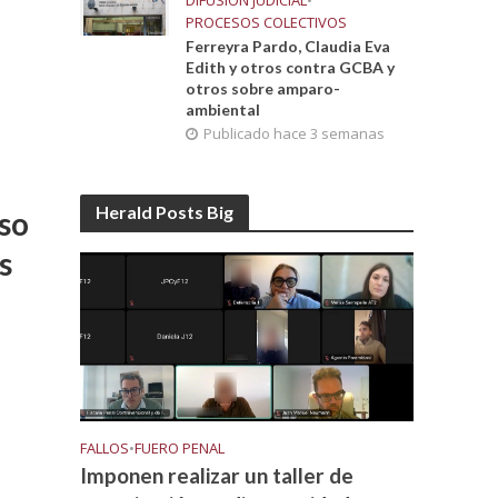
DIFUSIÓN JUDICIAL
•
PROCESOS COLECTIVOS
Ferreyra Pardo, Claudia Eva
Edith y otros contra GCBA y
otros sobre amparo-
ambiental
Publicado hace 3 semanas
Herald Posts Big
so
s
FALLOS
•
FUERO PENAL
Imponen realizar un taller de