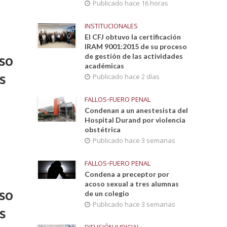
Publicado hace 16 horas
INSTITUCIONALES
El CFJ obtuvo la certificación
IRAM 9001:2015 de su proceso
so
de gestión de las actividades
académicas
s
Publicado hace 2 días
FALLOS
•
FUERO PENAL
Condenan a un anestesista del
Hospital Durand por violencia
obstétrica
Publicado hace 3 semanas
FALLOS
•
FUERO PENAL
Condena a preceptor por
acoso sexual a tres alumnas
so
de un colegio
Publicado hace 3 semanas
s