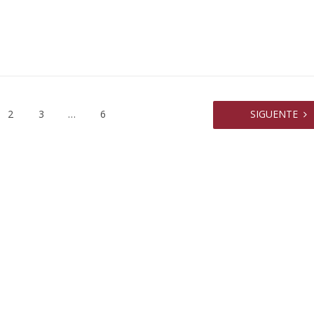
tres alumnas de un
y otros contra GCBA y otr
colegio
sobre amparo-ambiental
2
3
…
6
SIGUENTE