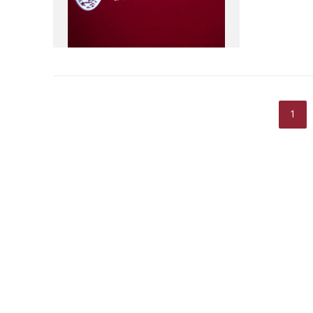
sexual a 
1