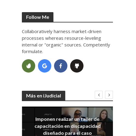
Follow Me
Collaboratively harness market-driven
processes whereas resource-leveling
internal or "organic" sources. Competently
formulate.
Más en iJudicial
Imponen realizar un taller de
E
capacitación en discapacidad
el
IRA
diseñado para el caso
ia