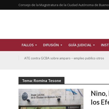
Consejo de la Magistratura de la Ciudad Autónoma de Bueno
FALLOS
DIFUSIÓN
GUÍA JUDICIAL
INST
CBA y
ATE contra GCBA sobre amparo – empleo publico otros
Tema: Romina Tesone
Nino,
los Ef