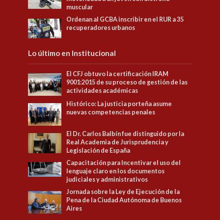
muscular
Ordenan al GCBA inscribir en el RUR a 35
recuperadores urbanos
Lo último en Institucional
El CFJ obtuvo la certificación IRAM
9001:2015 de su proceso de gestión de las
actividades académicas
Histórico: La justicia porteña asume
nuevas competencias penales
El Dr. Carlos Balbín fue distinguido por la
Real Academia de Jurisprudencia y
Legislación de España
Capacitación para Incentivar el uso del
lenguaje claro en los documentos
judiciales y administrativos
Jornada sobre la Ley de Ejecución de la
Pena de la Ciudad Autónoma de Buenos
Aires