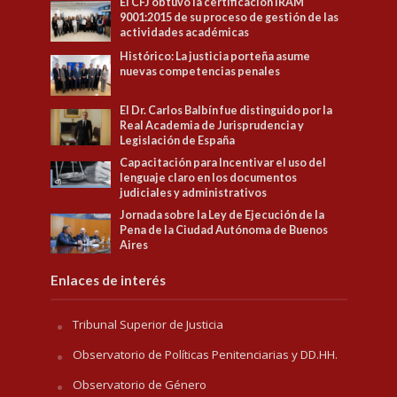
El CFJ obtuvo la certificación IRAM
9001:2015 de su proceso de gestión de las
actividades académicas
Histórico: La justicia porteña asume
nuevas competencias penales
El Dr. Carlos Balbín fue distinguido por la
Real Academia de Jurisprudencia y
Legislación de España
Capacitación para Incentivar el uso del
lenguaje claro en los documentos
judiciales y administrativos
Jornada sobre la Ley de Ejecución de la
Pena de la Ciudad Autónoma de Buenos
Aires
Enlaces de interés
Tribunal Superior de Justicia
Observatorio de Políticas Penitenciarias y DD.HH.
Observatorio de Género