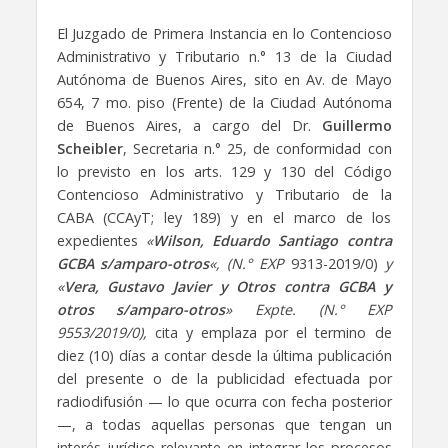
El Juzgado de Primera Instancia en lo Contencioso
Administrativo y Tributario n.° 13 de la Ciudad
Autónoma de Buenos Aires, sito en Av. de Mayo
654, 7 mo. piso (Frente) de la Ciudad Autónoma
de Buenos Aires, a cargo del Dr.
Guillermo
Scheibler
, Secretaria n.° 25, de conformidad con
lo previsto en los arts. 129 y 130 del Código
Contencioso Administrativo y Tributario de la
CABA (CCAyT; ley 189) y en el marco de los
expedientes
«
Wilson, Eduardo Santiago contra
GCBA s/amparo-otros
«, (N.° EXP
9313-2019/0)
y
«
Vera, Gustavo Javier y Otros contra GCBA y
otros s/amparo-otros
» Expte. (N.° EXP
9553/2019/0),
cita y emplaza por el termino de
diez (10) días a contar desde la última publicación
del presente o de la publicidad efectuada por
radiodifusión — lo que ocurra con fecha posterior
—, a todas aquellas personas que tengan un
interés jurídico relevante en integrar los procesos