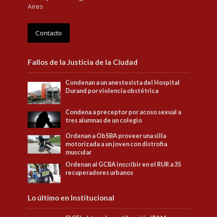
Aires
Contacto
Fallos de la Justicia de la Ciudad
Condenan a un anestesista del Hospital
Durand por violencia obstétrica
Condena a preceptor por acoso sexual a
tres alumnas de un colegio
Ordenan a ObSBA proveer una silla
motorizada a un joven con distrofia
muscular
Ordenan al GCBA inscribir en el RUR a 35
recuperadores urbanos
Lo último en Institucional