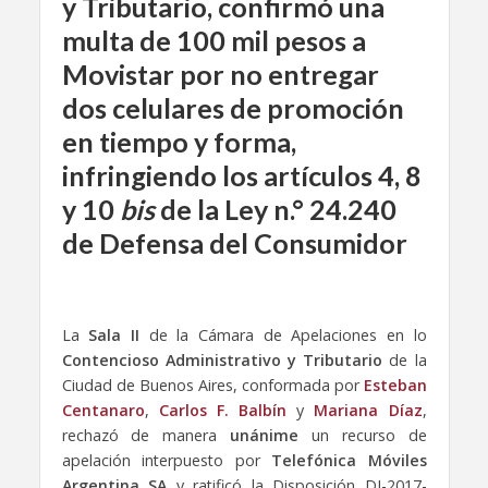
y Tributario, confirmó una
multa de 100 mil pesos a
Movistar por no entregar
dos celulares de promoción
en tiempo y forma,
infringiendo los artículos 4, 8
y 10
bis
de la Ley n.° 24.240
de Defensa del Consumidor
La
Sala II
de la Cámara de Apelaciones en lo
Contencioso Administrativo y Tributario
de la
Ciudad de Buenos Aires, conformada por
Esteban
Centanaro
,
Carlos F. Balbín
y
Mariana Díaz
,
rechazó de manera
unánime
un recurso de
apelación interpuesto por
Telefónica Móviles
Argentina SA
y ratificó la Disposición DI-2017-