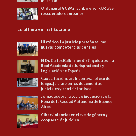
muscular
Ordenan al GCBA inscribir en el RUR a 35
recuperadores urbanos
Lo último en Institucional
Histórico: La justicia porteña asume
nuevas competencias penales
El Dr. Carlos Balbín fue distinguido por la
Real Academia de Jurisprudencia y
Legislación de España
Capacitación para Incentivar el uso del
lenguaje claro en los documentos
judiciales y administrativos
Jornada sobre la Ley de Ejecución de la
Pena de la Ciudad Autónoma de Buenos
Aires
Ciberviolencias en clave de género y
cooperación jurídica