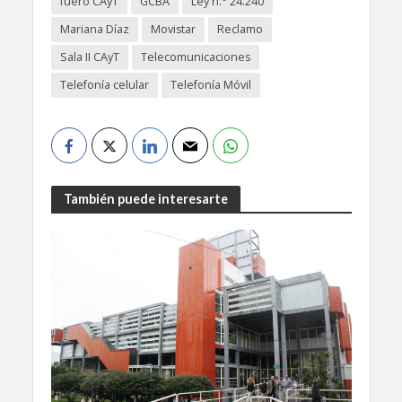
fuero CAyT
GCBA
Ley n.° 24.240
Mariana Díaz
Movistar
Reclamo
Sala II CAyT
Telecomunicaciones
Telefonía celular
Telefonía Móvil
También puede interesarte