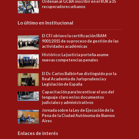
Ordenan al GCBA inscribir en el RUR a 35
recuperadores urbanos
Lo último en Institucional
El CFJ obtuvo la certificación IRAM
9001:2015 de su proceso de gestión de las
actividades académicas
Histórico: La justicia porteña asume
nuevas competencias penales
El Dr. Carlos Balbín fue distinguido por la
Real Academia de Jurisprudencia y
Legislación de España
Capacitación para Incentivar el uso del
lenguaje claro en los documentos
judiciales y administrativos
Jornada sobre la Ley de Ejecución de la
Pena de la Ciudad Autónoma de Buenos
Aires
Enlaces de interés