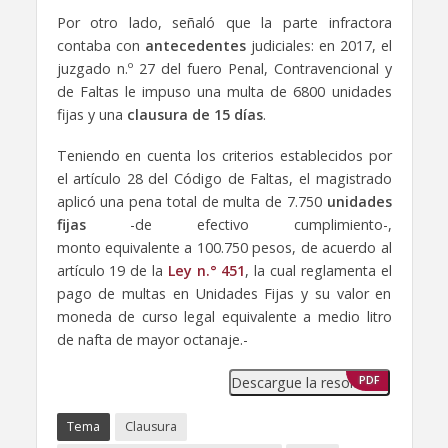
Por otro lado, señaló que la parte infractora
contaba con
antecedentes
judiciales: en 2017, el
juzgado n.º 27 del fuero Penal, Contravencional y
de Faltas le impuso una multa de 6800 unidades
fijas y una
clausura de 15 días
.
Teniendo en cuenta los criterios establecidos por
el artículo 28 del Código de Faltas, el magistrado
aplicó una pena total de multa de 7.750
unidades
fijas
-de efectivo cumplimiento-,
monto equivalente a 100.750 pesos, de acuerdo al
artículo 19 de la
Ley n.° 451
, la cual reglamenta el
pago de multas en Unidades Fijas y su valor en
moneda de curso legal equivalente a medio litro
de nafta de mayor octanaje.-
Descargue la resolución
PDF
Tema
Clausura