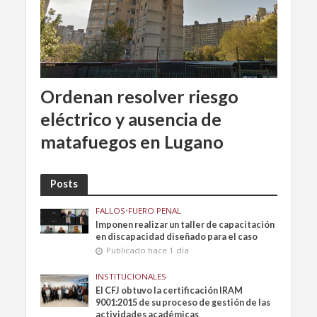
Ordenan resolver riesgo
eléctrico y ausencia de
matafuegos en Lugano
Posts
FALLOS
•
FUERO PENAL
Imponen realizar un taller de capacitación
en discapacidad diseñado para el caso
Publicado hace 1 día
INSTITUCIONALES
El CFJ obtuvo la certificación IRAM
9001:2015 de su proceso de gestión de las
actividades académicas