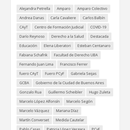
Alejandra Petrella
Amparo
Amparo Colectivo
Andrea Danas
Carla Cavaliere
Carlos Balbín
CAyT
Centro de Formación Judicial
COVID-19
Darío Reynoso
Derecho a la Salud
Destacada
Educación
Elena Liberatori
Esteban Centanaro
Fabiana Schafrik
Facultad de Derecho UBA
Fernando Juan Lima
Francisco Ferrer
fuero CAyT
Fuero PCyF
Gabriela Seijas
GCBA
Gobierno de la Ciudad de Buenos Aires
Gonzalo Rua
Guillermo Scheibler
Hugo Zuleta
Marcelo López Alfonsín
Marcelo Segón
Marcelo Vázquez
Mariana Díaz
Martín Converset
Medida Cautelar
Pablo Casas
Patricia López Vergara
PCyF