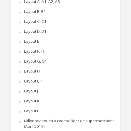
Layout A, A1, A2, A3
Layout B, B1
Layout C, C1
Layout D, D1
Layout E
Layout F, F1
Layout G, G1
Layout H
Layout I, I1
Layout J
Layout K
Layout L
Millonaria multa a cadena líder de supermercados
(Abril 2019)