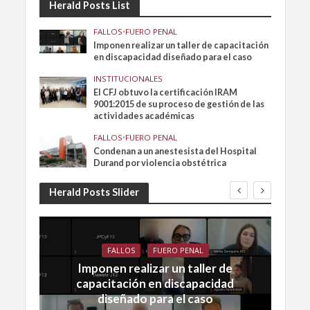
Herald Posts List
FALLOS
•
FUERO PENAL
Imponen realizar un taller de capacitación
en discapacidad diseñado para el caso
INSTITUCIONALES
El CFJ obtuvo la certificación IRAM
9001:2015 de su proceso de gestión de las
actividades académicas
FALLOS
•
FUERO PENAL
Condenan a un anestesista del Hospital
Durand por violencia obstétrica
Herald Posts Slider
FALLOS
FUERO PENAL
Imponen realizar un taller de
capacitación en discapacidad
diseñado para el caso