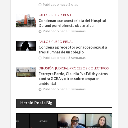
Publicado hace 2 días
FALLOS
•
FUERO PENAL
Condenan a un anestesista del Hospital
Durand por violencia obstétrica
Publicado hace 3 semanas
FALLOS
•
FUERO PENAL
Condena a preceptor por acoso sexual a
tres alumnas de un colegio
Publicado hace 3 semanas
DIFUSIÓN JUDICIAL
•
PROCESOS COLECTIVOS
Ferreyra Pardo, Claudia Eva Edith y otros
contra GCBA y otros sobre amparo-
ambiental
Publicado hace 3 semanas
Herald Posts Big