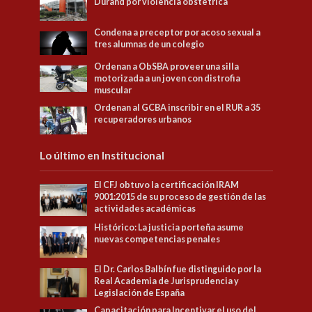
Durand por violencia obstétrica
Condena a preceptor por acoso sexual a
tres alumnas de un colegio
Ordenan a ObSBA proveer una silla
motorizada a un joven con distrofia
muscular
Ordenan al GCBA inscribir en el RUR a 35
recuperadores urbanos
Lo último en Institucional
El CFJ obtuvo la certificación IRAM
9001:2015 de su proceso de gestión de las
actividades académicas
Histórico: La justicia porteña asume
nuevas competencias penales
El Dr. Carlos Balbín fue distinguido por la
Real Academia de Jurisprudencia y
Legislación de España
Capacitación para Incentivar el uso del