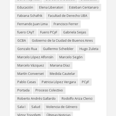
Educación
Elena Liberatori
Esteban Centanaro
Fabiana Schafrik
Facultad de Derecho UBA
Fernando Juan Lima
Francisco Ferrer
fuero CAyT
Fuero PCyF
Gabriela Seijas
GCBA
Gobierno de la Ciudad de Buenos Aires
Gonzalo Rua
Guillermo Scheibler
Hugo Zuleta
Marcelo López Alfonsín
Marcelo Segón
Marcelo Vázquez
Mariana Díaz
Martín Converset
Medida Cautelar
Pablo Casas
Patricia López Vergara
PCyF
Portada
Proceso Colectivo
Roberto Andrés Gallardo
Rodolfo Ariza Clerici
Sala I
Salud
Violencia de Género
Víctor Trionfetti
Últimas Noticias