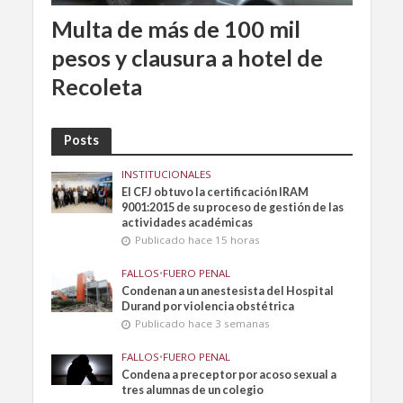
Multa de más de 100 mil
pesos y clausura a hotel de
Recoleta
Posts
INSTITUCIONALES
El CFJ obtuvo la certificación IRAM
9001:2015 de su proceso de gestión de las
actividades académicas
Publicado hace 15 horas
FALLOS
•
FUERO PENAL
Condenan a un anestesista del Hospital
Durand por violencia obstétrica
Publicado hace 3 semanas
FALLOS
•
FUERO PENAL
Condena a preceptor por acoso sexual a
tres alumnas de un colegio