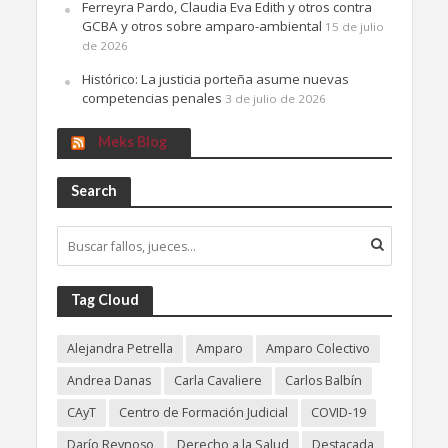
Ferreyra Pardo, Claudia Eva Edith y otros contra
GCBA y otros sobre amparo-ambiental
15 de julio
de 2026
Histórico: La justicia porteña asume nuevas
competencias penales
3 de julio de 2026
Meks Blog
Search
Tag Cloud
Alejandra Petrella
Amparo
Amparo Colectivo
Andrea Danas
Carla Cavaliere
Carlos Balbín
CAyT
Centro de Formación Judicial
COVID-19
Darío Reynoso
Derecho a la Salud
Destacada