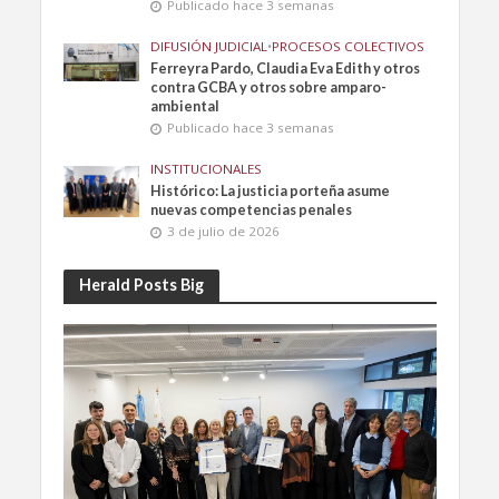
Publicado hace 3 semanas
DIFUSIÓN JUDICIAL
•
PROCESOS COLECTIVOS
Ferreyra Pardo, Claudia Eva Edith y otros
contra GCBA y otros sobre amparo-
ambiental
Publicado hace 3 semanas
INSTITUCIONALES
Histórico: La justicia porteña asume
nuevas competencias penales
3 de julio de 2026
Herald Posts Big