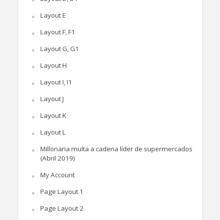
Layout E
Layout F, F1
Layout G, G1
Layout H
Layout I, I1
Layout J
Layout K
Layout L
Millonaria multa a cadena líder de supermercados
(Abril 2019)
My Account
Page Layout 1
Page Layout 2