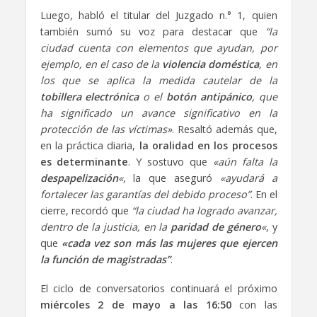
Luego, habló el titular del Juzgado n.° 1, quien
también sumó su voz para destacar que
“la
ciudad cuenta con elementos que ayudan, por
ejemplo, en el caso de la
violencia doméstica
, en
los que se aplica la medida cautelar de la
tobillera electrónica
o el
botón antipánico
, que
ha significado un avance significativo en la
protección de las víctimas»
. Resaltó además que,
en la práctica diaria,
la oralidad en los procesos
es determinante
. Y sostuvo que
«aún falta la
despapelización
«
, la que aseguró
«ayudará a
fortalecer las garantías del debido proceso”
. En el
cierre, recordó que
“la ciudad ha logrado avanzar,
dentro de la justicia, en la
paridad de género
«
, y
que
«cada vez son más las mujeres que ejercen
la función de magistradas”
.
El ciclo de conversatorios continuará el próximo
miércoles 2 de mayo a las 16:50
con las