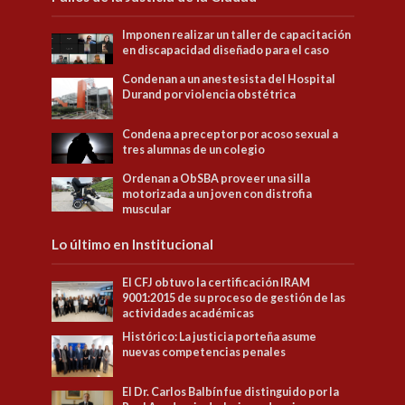
Imponen realizar un taller de capacitación
en discapacidad diseñado para el caso
Condenan a un anestesista del Hospital
Durand por violencia obstétrica
Condena a preceptor por acoso sexual a
tres alumnas de un colegio
Ordenan a ObSBA proveer una silla
motorizada a un joven con distrofia
muscular
Lo último en Institucional
El CFJ obtuvo la certificación IRAM
9001:2015 de su proceso de gestión de las
actividades académicas
Histórico: La justicia porteña asume
nuevas competencias penales
El Dr. Carlos Balbín fue distinguido por la