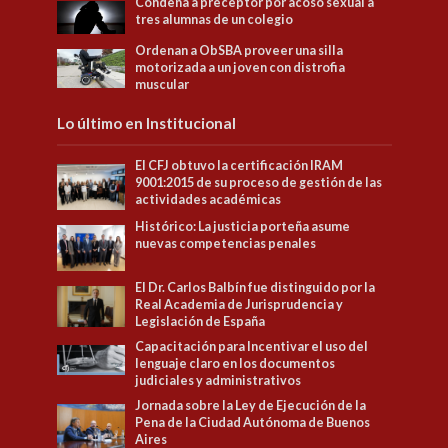
Condena a preceptor por acoso sexual a
tres alumnas de un colegio
Ordenan a ObSBA proveer una silla
motorizada a un joven con distrofia
muscular
Lo último en Institucional
El CFJ obtuvo la certificación IRAM
9001:2015 de su proceso de gestión de las
actividades académicas
Histórico: La justicia porteña asume
nuevas competencias penales
El Dr. Carlos Balbín fue distinguido por la
Real Academia de Jurisprudencia y
Legislación de España
Capacitación para Incentivar el uso del
lenguaje claro en los documentos
judiciales y administrativos
Jornada sobre la Ley de Ejecución de la
Pena de la Ciudad Autónoma de Buenos
Aires