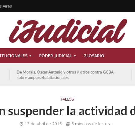
s Aires
ITUCIONALES
PODER JUDICIAL
GLOSARIO
De Morais, Oscar Antonio y otros y otros contra GCBA
sobre amparo-habitacionales
FALLOS
 suspender la actividad
13 de abril de 2016
6 minutos de lectura