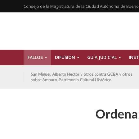
Consejo de la Magistratura de la Ciudad Autónoma de Bueno
FALLOS
DIFUSIÓN
GUÍA JUDICIAL
INST
tros
San Miguel, Alberto Hector y otros contra GCBA y otros
sobre Amparo-Patrimonio Cultural Histórico
Ordenan