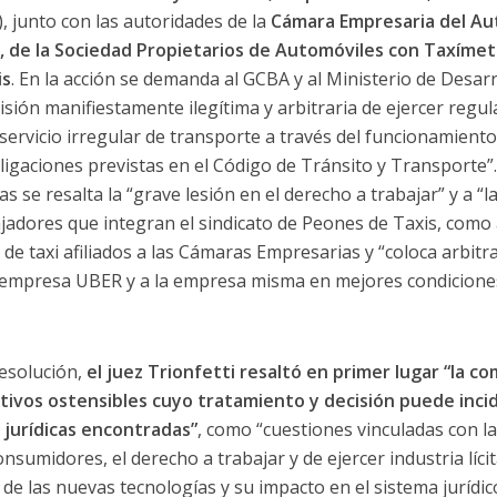
), junto con las autoridades de la
Cámara Empresaria del Aut
al, de la Sociedad Propietarios de Automóviles con Taxímet
is
. En la acción se demanda al GCBA y al Ministerio de Desa
sión manifiestamente ilegítima y arbitraria de ejercer regu
n servicio irregular de transporte a través del funcionamien
ligaciones previstas en el Código de Tránsito y Transporte
 se resalta la “grave lesión en el derecho a trabajar” y a “l
ajadores que integran el sindicato de Peones de Taxis, como 
s de taxi afiliados a las Cámaras Empresarias y “coloca arbitr
 empresa UBER y a la empresa misma en mejores condiciones 
esolución,
el juez Trionfetti resaltó en primer lugar “la c
tivos ostensibles cuyo tratamiento y decisión puede incid
 jurídicas encontradas”
, como “cuestiones vinculadas con l
nsumidores, el derecho a trabajar y de ejercer industria lícit
 de las nuevas tecnologías y su impacto en el sistema jurídic