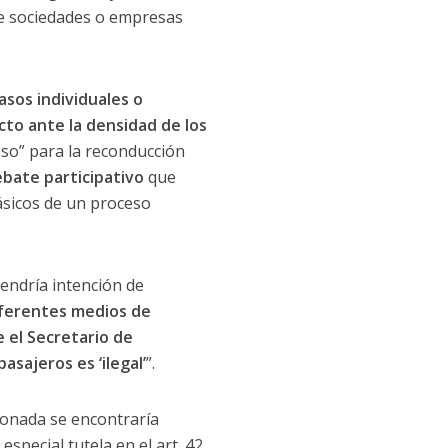
 de sociedades o empresas
sos individuales o
cto ante la densidad de los
eso” para la reconducción
bate participativo
que
ásicos de un proceso
endría intención de
ferentes medios de
 el Secretario de
sajeros es ‘ilegal’
”.
tionada se encontraría
special tutela en el art. 42