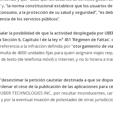
 y, “
la norma constitucional establece que los usuarios de
 consumo, a la protección de su salud y seguridad”, “es deb
iencia de los servicios públicos
”.
ar la posibilidad de que la actividad desplegada por UBER
a Sección 6, Capítulo I de la ley n° 451 ‘Régimen de Faltas’
,
referencia a la infracción definida por “
otorgamiento de vi
e multa de 4000 unidades fijas para quien asignare viajes requ
de texto (de telefonía móvil) o Internet, y no lo hiciera a tra
“
desestimar la petición cautelar destinada a que se disp
denar el cese de la publicación de las aplicaciones para ce
o UBER TECHNOLOGIES INC., por resultar inconducentes, ca
y por la eventual invasión de potestades de otras jurisdicci