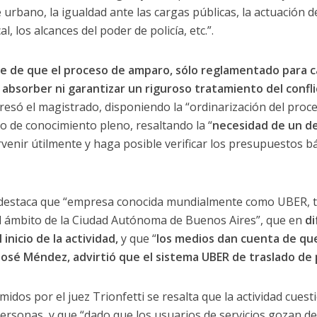
 urbano, la igualdad ante las cargas públicas, la actuación
l, los alcances del poder de policía, etc.”.
e de que el proceso de amparo, sólo reglamentado para ca
e absorber ni garantizar un riguroso tratamiento del confli
presó el magistrado, disponiendo la “ordinarización del proc
o de conocimiento pleno, resaltando la “
necesidad de un de
venir útilmente y haga posible verificar los presupuestos b
 destaca que “empresa conocida mundialmente como UBER, t
 el ámbito de la Ciudad Autónoma de Buenos Aires”, que en
di
inicio de la actividad,
y que “
los medios dan cuenta de que
osé Méndez, advirtió que el sistema UBER de traslado de pa
idos por el juez Trionfetti se resalta que la actividad cues
ersonas, y que “dado que los usuarios de servicios gozan de e