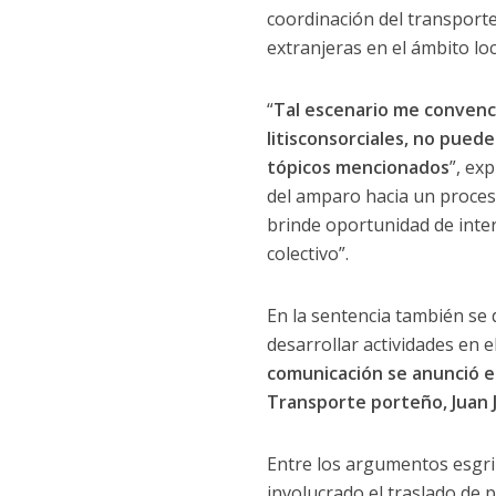
coordinación del transporte
extranjeras en el ámbito loca
“
Tal escenario me convenc
litisconsorciales, no pued
tópicos mencionados
”, ex
del amparo hacia un proces
brinde oportunidad de inter
colectivo”.
En la sentencia también se
desarrollar actividades en
comunicación se anunció el 
Transporte porteño, Juan J
Entre los argumentos esgrim
involucrado el traslado de p