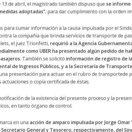
e 13 de abril, el magistrado también dispuso que
se informe 
s medidas adoptadas”
, para dar cumplimiento con la orden im
s para sumar información a la causa impulsada por el Sindi
ontra la compañía que brinda servicios de transporte de pas
lets, el juez Trionfetti,
requirió a la Agencia Gubernamenta
ndialmente como UBER ha presentado algún pedido de habil
pasajeros
. También se solicitó
información de registro de l
tal de Ingresos Públicos, y a la Secretaría de Transport
una presentación para actuar en el rubro de transportede pa
actuaciones o copia certificada de éstas.
 notificación de la existencia del presente proceso y la prese
icos, en tanto órgano de control.
nmarca en una
acción de amparo impulsada por Jorge Omar V
e Secretario General y Tesorero, respectivamente, del Sin