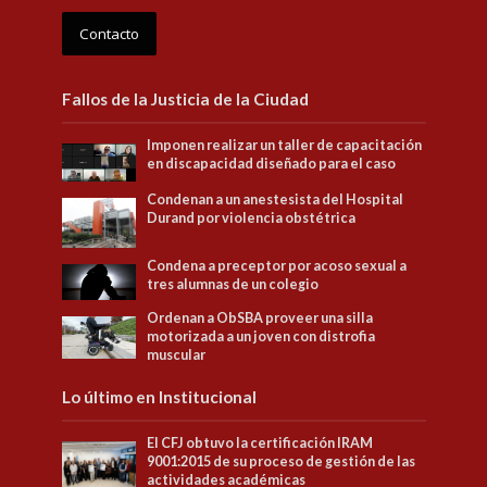
Contacto
Fallos de la Justicia de la Ciudad
Imponen realizar un taller de capacitación
en discapacidad diseñado para el caso
Condenan a un anestesista del Hospital
Durand por violencia obstétrica
Condena a preceptor por acoso sexual a
tres alumnas de un colegio
Ordenan a ObSBA proveer una silla
motorizada a un joven con distrofia
muscular
Lo último en Institucional
El CFJ obtuvo la certificación IRAM
9001:2015 de su proceso de gestión de las
actividades académicas