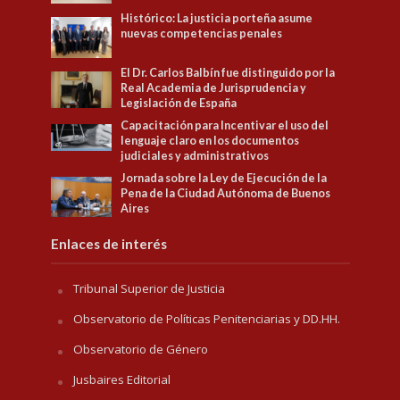
Histórico: La justicia porteña asume
nuevas competencias penales
El Dr. Carlos Balbín fue distinguido por la
Real Academia de Jurisprudencia y
Legislación de España
Capacitación para Incentivar el uso del
lenguaje claro en los documentos
judiciales y administrativos
Jornada sobre la Ley de Ejecución de la
Pena de la Ciudad Autónoma de Buenos
Aires
Enlaces de interés
Tribunal Superior de Justicia
Observatorio de Políticas Penitenciarias y DD.HH.
Observatorio de Género
Jusbaires Editorial