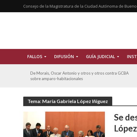
Consejo de la Magistratura de la Ciudad Autónoma de Bueno
FALLOS
DIFUSIÓN
GUÍA JUDICIAL
INST
tros
De Morais, Oscar Antonio y otros y otros contra GCBA
sobre amparo-habitacionales
Tema: María Gabriela López Iñiguez
Se des
López