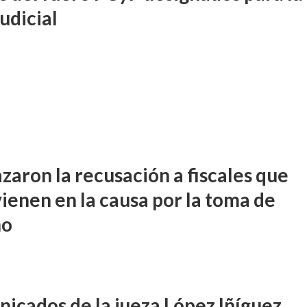
judicial
zaron la recusación a fiscales que
vienen en la causa por la toma de
no
icados de la jueza López Iñíguez