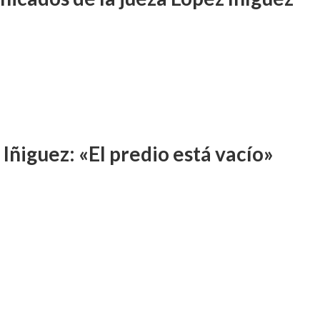
Iñiguez: «El predio está vacío»
CIAL
OLECTIVOS
INSTITUCIONALES
do, Claudia Eva Edith