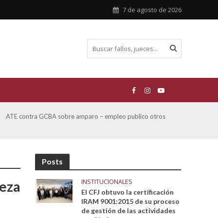
7 de agosto de 2026
ATE contra GCBA sobre amparo – empleo publico otros
San M
sobre
Posts
INSTITUCIONALES
ueza
El CFJ obtuvo la certificación
IRAM 9001:2015 de su proceso
de gestión de las actividades