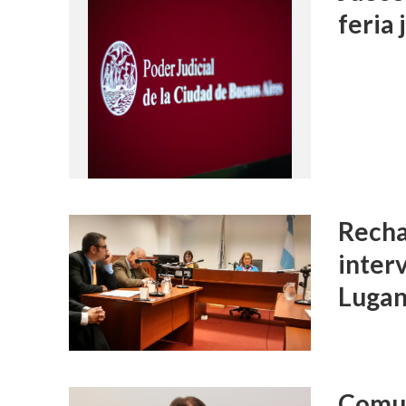
feria 
Recha
inter
Luga
Comun