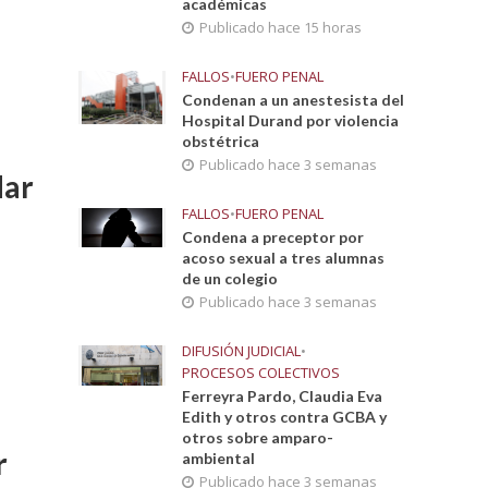
académicas
Publicado hace 15 horas
FALLOS
•
FUERO PENAL
Condenan a un anestesista del
Hospital Durand por violencia
obstétrica
Publicado hace 3 semanas
dar
FALLOS
•
FUERO PENAL
Condena a preceptor por
acoso sexual a tres alumnas
de un colegio
Publicado hace 3 semanas
DIFUSIÓN JUDICIAL
•
PROCESOS COLECTIVOS
Ferreyra Pardo, Claudia Eva
Edith y otros contra GCBA y
otros sobre amparo-
r
ambiental
Publicado hace 3 semanas