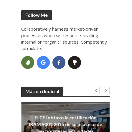
Follow Me
Collaboratively harness market-driven
processes whereas resource-leveling
internal or "organic" sources. Competently
formulate.
Más en iJudicial
oso
El CFJ obtuvo la certificación
n
Co
IRAM 9001:2015 de su proceso de
Ho
gestión de las actividades