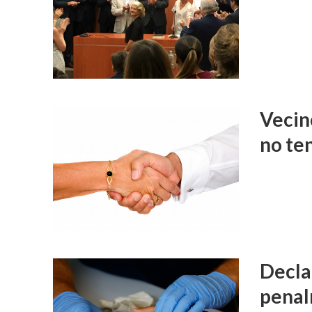
Vecino
no te
Declar
penal