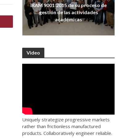
ña
Co
IRAM 9001:2015 de su proceso de
as
Ho
gestión de las actividades
académicas
Video
Uniquely strategize progressive markets
rather than frictionless manufactured
products. Collaboratively engineer reliable.