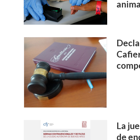
anima
Decla
Cafie
compe
La jue
de enc