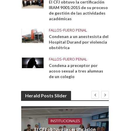
El CFJ obtuvo la certificación
IRAM 9001:2015 de su proceso
de gestión de las actividades
académicas
FALLOS
•
FUERO PENAL
Condenan a un anestesista del
Hospital Durand por violencia
obstétrica
FALLOS
•
FUERO PENAL
Condena a preceptor por
acoso sexual a tres alumnas
de un colegio
Herald Posts Slider
INSTITUCIONALES
El CFJ obtuvo la certificación