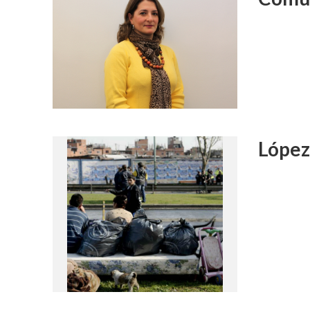
López 
DIFUSIÓN JUDI
PROCESOS C
Ferreyra Par