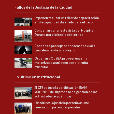
Fallos de la Justicia de la Ciudad
Imponen realizar un taller de capacitación
en discapacidad diseñado para el caso
Condenan a un anestesista del Hospital
Durand por violencia obstétrica
Condena a preceptor por acoso sexual a
tres alumnas de un colegio
Ordenan a ObSBA proveer una silla
motorizada a un joven con distrofia
muscular
Lo último en Institucional
El CFJ obtuvo la certificación IRAM
9001:2015 de su proceso de gestión de las
actividades académicas
Histórico: La justicia porteña asume
nuevas competencias penales