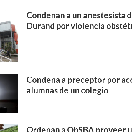
Condenan a un anestesista d
Durand por violencia obstét
Condena a preceptor por aco
alumnas de un colegio
Ordenan a ObSBA proveer un