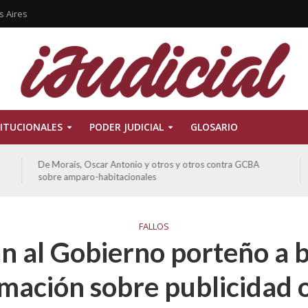
s Aires
ITUCIONALES
PODER JUDICIAL
GLOSARIO
De Morais, Oscar Antonio y otros y otros contra GCBA
sobre amparo-habitacionales
FALLOS
n al Gobierno porteño a 
mación sobre publicidad o