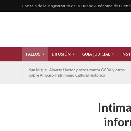
Consejo de la Magistratura de la Ciudad Autónoma de Bueno
FALLOS
DIFUSIÓN
GUÍA JUDICIAL
INST
tros
San Miguel, Alberto Hector y otros contra GCBA y otros
sobre Amparo-Patrimonio Cultural Histórico
Intima
infor