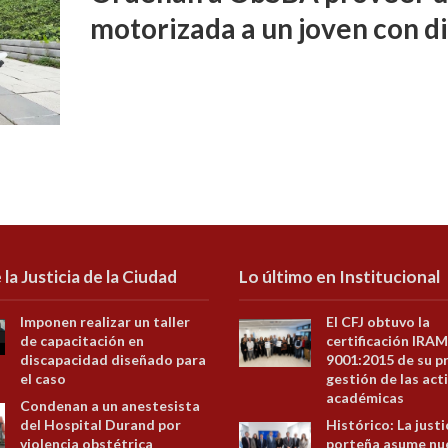
motorizada a un joven con d
 la Justicia de la Ciudad
Lo último en Institucional
Imponen realizar un taller
El CFJ obtuvo la
de capacitación en
certificación IRAM
discapacidad diseñado para
9001:2015 de su p
el caso
gestión de las act
académicas
Condenan a un anestesista
del Hospital Durand por
Histórico: La justi
violencia obstétrica
porteña asume nu