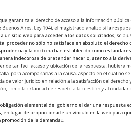
e garantiza el derecho de acceso a la información pública 
e Buenos Aires, Ley 104), el magistrado analizó si
la respues
a un sitio web para acceder a los datos solicitados
, se aju
tal proceder no sólo no satisface en absoluto el derecho d
isprudencia y la doctrina han establecido como estándare
anera indecorosa de pretender hacerlo, atento a la deriv
 ser de tan fácil acceso y ubicación de la respuesta, hubiera 
talla’ para acompañarlas a la causa, aspecto en el cual no se
a de valor jurídico en relación a la satisfacción del derecho y
ón, como la orfandad de respeto a la cuestión y al ciudadan
obligación elemental del gobierno el dar una respuesta ex
, en lugar de proporcionarle un vínculo en la web para q
la promoción de la demanda
«.