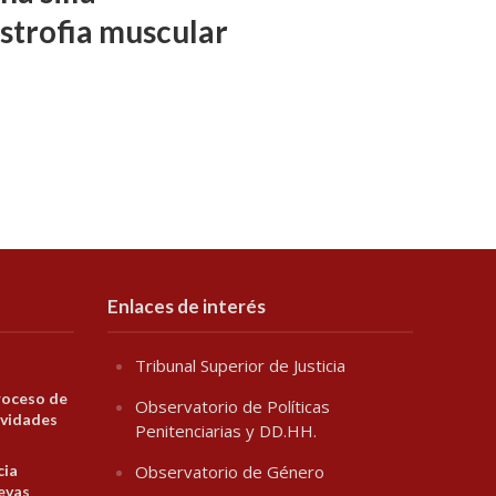
istrofia muscular
Enlaces de interés
Tribunal Superior de Justicia
roceso de
Observatorio de Políticas
ividades
Penitenciarias y DD.HH.
cia
Observatorio de Género
evas