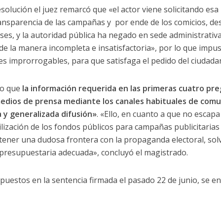
solución el juez remarcó que «el actor viene solicitando e
ransparencia de las campañas y por ende de los comicios, d
eses, y la autoridad pública ha negado en sede administrativ
 de la manera incompleta e insatisfactoria», por lo que impu
les improrrogables, para que satisfaga el pedido del ciudada
so que
la información requerida en las primeras cuatro pr
medios de prensa mediante los canales habituales de comu
 y generalizada difusión»
. «Ello, en cuanto a que no escapa
ilización de los fondos públicos para campañas publicitarias 
tener una dudosa frontera con la propaganda electoral, sol
 presupuestaria adecuada», concluyó el magistrado.
mpuestos en la sentencia firmada el pasado 22 de junio, se e