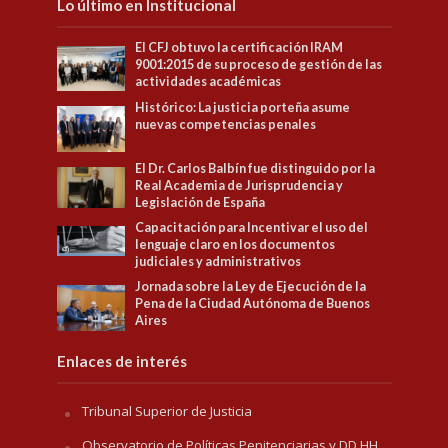
Lo último en Institucional
El CFJ obtuvo la certificación IRAM
9001:2015 de su proceso de gestión de las
actividades académicas
Histórico: La justicia porteña asume
nuevas competencias penales
El Dr. Carlos Balbín fue distinguido por la
Real Academia de Jurisprudencia y
Legislación de España
Capacitación para Incentivar el uso del
lenguaje claro en los documentos
judiciales y administrativos
Jornada sobre la Ley de Ejecución de la
Pena de la Ciudad Autónoma de Buenos
Aires
Enlaces de interés
Tribunal Superior de Justicia
Observatorio de Políticas Penitenciarias y DD.HH.