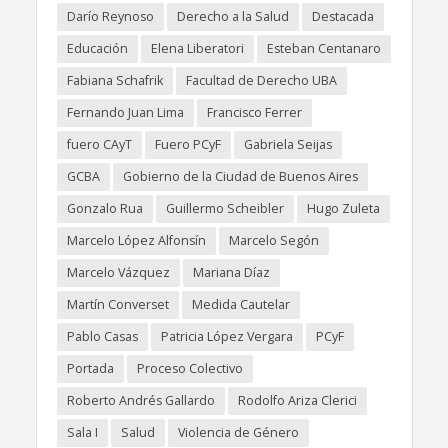
Darío Reynoso
Derecho a la Salud
Destacada
Educación
Elena Liberatori
Esteban Centanaro
Fabiana Schafrik
Facultad de Derecho UBA
Fernando Juan Lima
Francisco Ferrer
fuero CAyT
Fuero PCyF
Gabriela Seijas
GCBA
Gobierno de la Ciudad de Buenos Aires
Gonzalo Rua
Guillermo Scheibler
Hugo Zuleta
Marcelo López Alfonsín
Marcelo Segón
Marcelo Vázquez
Mariana Díaz
Martín Converset
Medida Cautelar
Pablo Casas
Patricia López Vergara
PCyF
Portada
Proceso Colectivo
Roberto Andrés Gallardo
Rodolfo Ariza Clerici
Sala I
Salud
Violencia de Género