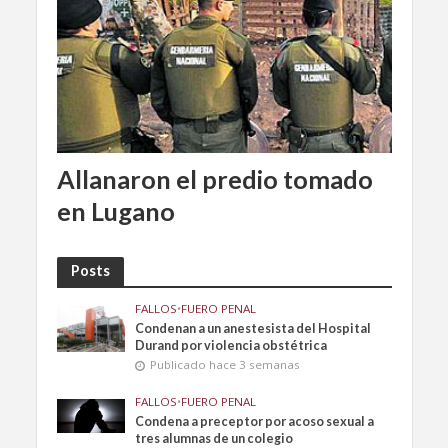
Allanaron el predio tomado
en Lugano
Posts
FALLOS
•
FUERO PENAL
Condenan a un anestesista del Hospital
Durand por violencia obstétrica
Publicado hace 3 semanas
FALLOS
•
FUERO PENAL
Condena a preceptor por acoso sexual a
tres alumnas de un colegio