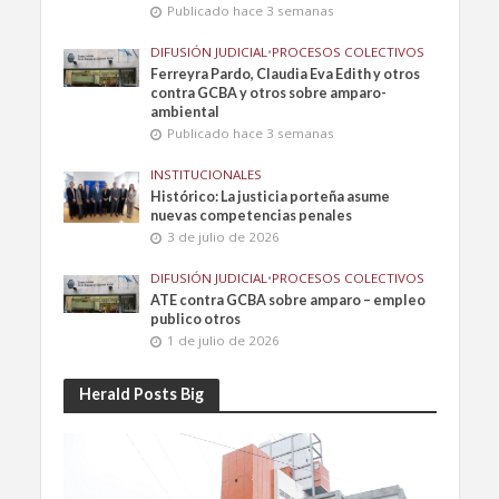
Publicado hace 3 semanas
DIFUSIÓN JUDICIAL
•
PROCESOS COLECTIVOS
Ferreyra Pardo, Claudia Eva Edith y otros
contra GCBA y otros sobre amparo-
ambiental
Publicado hace 3 semanas
INSTITUCIONALES
Histórico: La justicia porteña asume
nuevas competencias penales
3 de julio de 2026
DIFUSIÓN JUDICIAL
•
PROCESOS COLECTIVOS
ATE contra GCBA sobre amparo – empleo
publico otros
1 de julio de 2026
Herald Posts Big