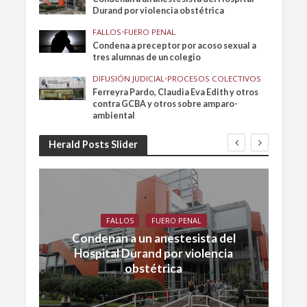
Durand por violencia obstétrica
FALLOS
•
FUERO PENAL
Condena a preceptor por acoso sexual a
tres alumnas de un colegio
DIFUSIÓN JUDICIAL
•
PROCESOS COLECTIVOS
Ferreyra Pardo, Claudia Eva Edith y otros
contra GCBA y otros sobre amparo-
ambiental
Herald Posts Slider
FALLOS
FUERO PENAL
Condenan a un anestesista del
Hospital Durand por violencia
obstétrica