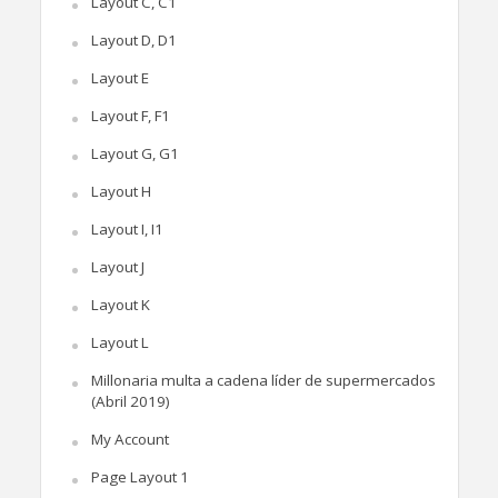
Layout C, C1
Layout D, D1
Layout E
Layout F, F1
Layout G, G1
Layout H
Layout I, I1
Layout J
Layout K
Layout L
Millonaria multa a cadena líder de supermercados
(Abril 2019)
My Account
Page Layout 1