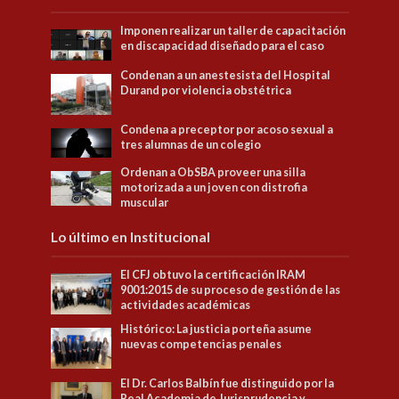
Imponen realizar un taller de capacitación
en discapacidad diseñado para el caso
Condenan a un anestesista del Hospital
Durand por violencia obstétrica
Condena a preceptor por acoso sexual a
tres alumnas de un colegio
Ordenan a ObSBA proveer una silla
motorizada a un joven con distrofia
muscular
Lo último en Institucional
El CFJ obtuvo la certificación IRAM
9001:2015 de su proceso de gestión de las
actividades académicas
Histórico: La justicia porteña asume
nuevas competencias penales
El Dr. Carlos Balbín fue distinguido por la
Real Academia de Jurisprudencia y