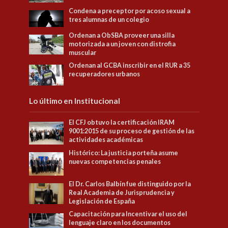
Condena a preceptor por acoso sexual a
tres alumnas de un colegio
Ordenan a ObSBA proveer una silla
motorizada a un joven con distrofia
muscular
Ordenan al GCBA inscribir en el RUR a 35
recuperadores urbanos
Lo último en Institucional
El CFJ obtuvo la certificación IRAM
9001:2015 de su proceso de gestión de las
actividades académicas
Histórico: La justicia porteña asume
nuevas competencias penales
El Dr. Carlos Balbín fue distinguido por la
Real Academia de Jurisprudencia y
Legislación de España
Capacitación para Incentivar el uso del
lenguaje claro en los documentos