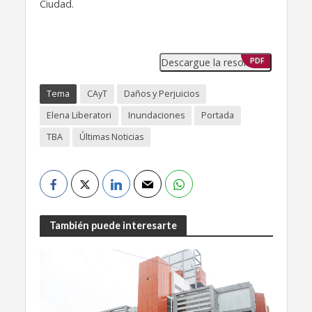
Ciudad.
Descargue la resolución
PDF
Tema
CAyT
Daños y Perjuicios
Elena Liberatori
Inundaciones
Portada
TBA
Últimas Noticias
También puede interesarte