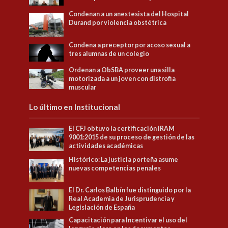
Condenan a un anestesista del Hospital
Durand por violencia obstétrica
Condena a preceptor por acoso sexual a
tres alumnas de un colegio
Ordenan a ObSBA proveer una silla
motorizada a un joven con distrofia
muscular
Lo último en Institucional
El CFJ obtuvo la certificación IRAM
9001:2015 de su proceso de gestión de las
actividades académicas
Histórico: La justicia porteña asume
nuevas competencias penales
El Dr. Carlos Balbín fue distinguido por la
Real Academia de Jurisprudencia y
Legislación de España
Capacitación para Incentivar el uso del