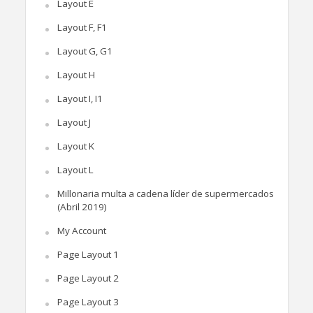
Layout E
Layout F, F1
Layout G, G1
Layout H
Layout I, I1
Layout J
Layout K
Layout L
Millonaria multa a cadena líder de supermercados
(Abril 2019)
My Account
Page Layout 1
Page Layout 2
Page Layout 3