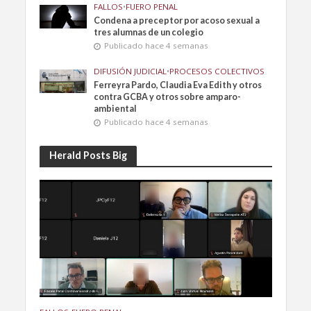
FALLOS
•
FUERO PENAL
Condena a preceptor por acoso sexual a
tres alumnas de un colegio
Publicado hace 4 semanas
DIFUSIÓN JUDICIAL
•
PROCESOS COLECTIVOS
Ferreyra Pardo, Claudia Eva Edith y otros
contra GCBA y otros sobre amparo-
ambiental
Publicado hace 4 semanas
Herald Posts Big