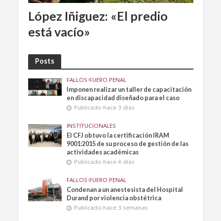
López Iñiguez: «El predio
está vacío»
Posts
FALLOS
•
FUERO PENAL
Imponen realizar un taller de capacitación
en discapacidad diseñado para el caso
Publicado hace 3 días
INSTITUCIONALES
El CFJ obtuvo la certificación IRAM
9001:2015 de su proceso de gestión de las
actividades académicas
Publicado hace 4 días
FALLOS
•
FUERO PENAL
Condenan a un anestesista del Hospital
Durand por violencia obstétrica
Publicado hace 3 semanas