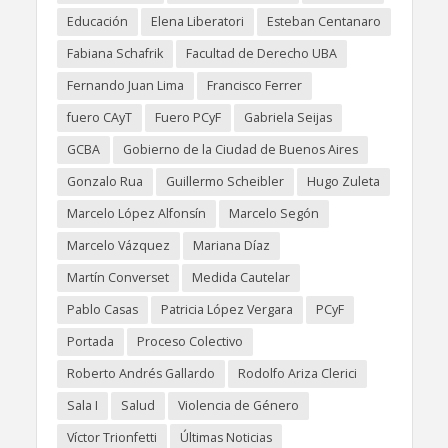
Educación
Elena Liberatori
Esteban Centanaro
Fabiana Schafrik
Facultad de Derecho UBA
Fernando Juan Lima
Francisco Ferrer
fuero CAyT
Fuero PCyF
Gabriela Seijas
GCBA
Gobierno de la Ciudad de Buenos Aires
Gonzalo Rua
Guillermo Scheibler
Hugo Zuleta
Marcelo López Alfonsín
Marcelo Segón
Marcelo Vázquez
Mariana Díaz
Martín Converset
Medida Cautelar
Pablo Casas
Patricia López Vergara
PCyF
Portada
Proceso Colectivo
Roberto Andrés Gallardo
Rodolfo Ariza Clerici
Sala I
Salud
Violencia de Género
Víctor Trionfetti
Últimas Noticias