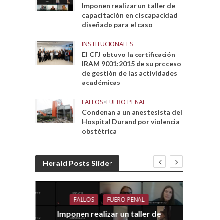
Imponen realizar un taller de
capacitación en discapacidad
diseñado para el caso
INSTITUCIONALES
El CFJ obtuvo la certificación
IRAM 9001:2015 de su proceso
de gestión de las actividades
académicas
FALLOS
•
FUERO PENAL
Condenan a un anestesista del
Hospital Durand por violencia
obstétrica
Herald Posts Slider
FALLOS
FUERO PENAL
Imponen realizar un taller de
dith
E