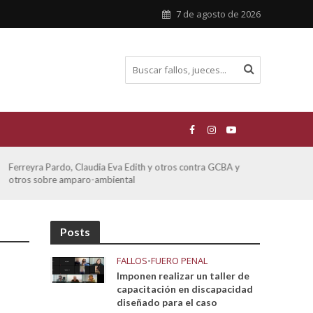
7 de agosto de 2026
Ferreyra Pardo, Claudia Eva Edith y otros contra GCBA y
ATE 
otros sobre amparo-ambiental
Posts
FALLOS
•
FUERO PENAL
Imponen realizar un taller de
capacitación en discapacidad
diseñado para el caso