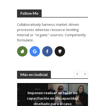
Follow Me
Collaboratively harness market-driven
processes whereas resource-leveling
internal or "organic" sources. Competently
formulate.
Más en iJudicial
Imponen realizar un taller de
E
capacitación en discapacidad
el
IRA
diseñado para el caso
ia