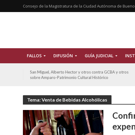
Consejo de la Magistratura de la Ciudad Autónoma de Bueno
FALLOS
DIFUSIÓN
GUÍA JUDICIAL
INST
tros
San Miguel, Alberto Hector y otros contra GCBA y otros
sobre Amparo-Patrimonio Cultural Histórico
Tema: Venta de Bebidas Alcohólicas
Confi
expen