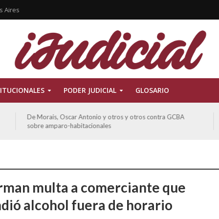
s Aires
ITUCIONALES
PODER JUDICIAL
GLOSARIO
De Morais, Oscar Antonio y otros y otros contra GCBA
sobre amparo-habitacionales
rman multa a comerciante que
dió alcohol fuera de horario