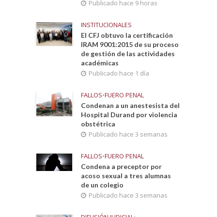
Publicado hace 9 horas
INSTITUCIONALES
El CFJ obtuvo la certificación
IRAM 9001:2015 de su proceso
de gestión de las actividades
académicas
Publicado hace 1 día
FALLOS
•
FUERO PENAL
Condenan a un anestesista del
Hospital Durand por violencia
obstétrica
Publicado hace 3 semanas
FALLOS
•
FUERO PENAL
Condena a preceptor por
acoso sexual a tres alumnas
de un colegio
Publicado hace 3 semanas