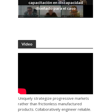
capacitación en discapacidad
os
IRA
diseñado para el caso
Video
Uniquely strategize progressive markets
rather than frictionless manufactured
products. Collaboratively engineer reliable.