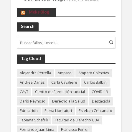
Meks Blog
Search
Tag Cloud
Alejandra Petrella
Amparo
Amparo Colectivo
Andrea Danas
Carla Cavaliere
Carlos Balbín
CAyT
Centro de Formación Judicial
COVID-19
Darío Reynoso
Derecho a la Salud
Destacada
Educación
Elena Liberatori
Esteban Centanaro
Fabiana Schafrik
Facultad de Derecho UBA
Fernando Juan Lima
Francisco Ferrer