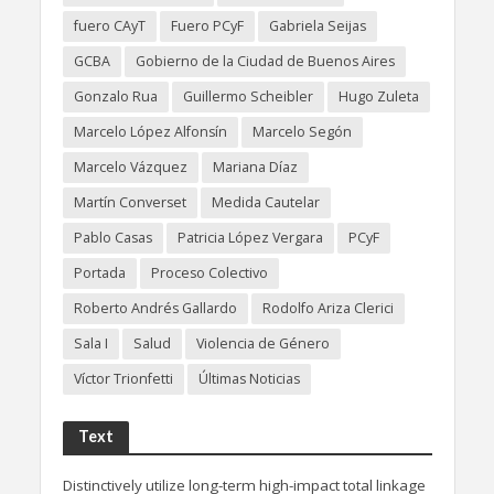
fuero CAyT
Fuero PCyF
Gabriela Seijas
GCBA
Gobierno de la Ciudad de Buenos Aires
Gonzalo Rua
Guillermo Scheibler
Hugo Zuleta
Marcelo López Alfonsín
Marcelo Segón
Marcelo Vázquez
Mariana Díaz
Martín Converset
Medida Cautelar
Pablo Casas
Patricia López Vergara
PCyF
Portada
Proceso Colectivo
Roberto Andrés Gallardo
Rodolfo Ariza Clerici
Sala I
Salud
Violencia de Género
Víctor Trionfetti
Últimas Noticias
Text
Distinctively utilize long-term high-impact total linkage