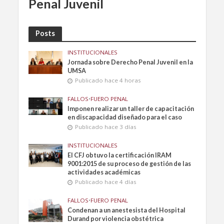
Penal Juvenil
Posts
INSTITUCIONALES
Jornada sobre Derecho Penal Juvenil en la
UMSA
Publicado hace 4 horas
FALLOS
•
FUERO PENAL
Imponen realizar un taller de capacitación
en discapacidad diseñado para el caso
Publicado hace 3 días
INSTITUCIONALES
El CFJ obtuvo la certificación IRAM
9001:2015 de su proceso de gestión de las
actividades académicas
Publicado hace 4 días
FALLOS
•
FUERO PENAL
Condenan a un anestesista del Hospital
Durand por violencia obstétrica