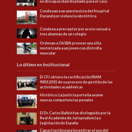
en discapacidad diseñado para el caso
Condenan a un anestesista del Hospital
Durand por violencia obstétrica
Condena a preceptor por acoso sexual a
tres alumnas de un colegio
Ordenan a ObSBA proveer una silla
motorizada a un joven con distrofia
muscular
Lo último en Institucional
El CFJ obtuvo la certificación IRAM
9001:2015 de su proceso de gestión de las
actividades académicas
Histórico: La justicia porteña asume
nuevas competencias penales
El Dr. Carlos Balbín fue distinguido por la
Real Academia de Jurisprudencia y
Legislación de España
Capacitación para Incentivar el uso del