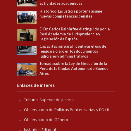
actividades académicas
Histórico: La justicia porteña asume
nuevas competencias penales
El Dr. Carlos Balbín fue distinguido por la
Real Academia de Jurisprudencia y
Legislación de España
Capacitación para Incentivar el uso del
lenguaje claro en los documentos
judiciales y administrativos
Jornada sobre la Ley de Ejecución de la
Pena de la Ciudad Autónoma de Buenos
Aires
Enlaces de interés
Tribunal Superior de Justicia
Observatorio de Políticas Penitenciarias y DD.HH.
Observatorio de Género
Jusbaires Editorial