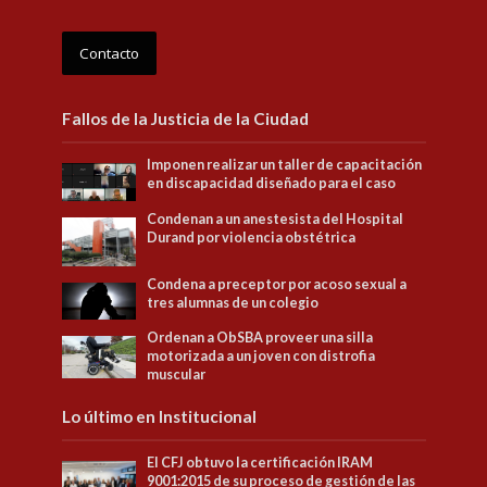
Contacto
Fallos de la Justicia de la Ciudad
Imponen realizar un taller de capacitación
en discapacidad diseñado para el caso
Condenan a un anestesista del Hospital
Durand por violencia obstétrica
Condena a preceptor por acoso sexual a
tres alumnas de un colegio
Ordenan a ObSBA proveer una silla
motorizada a un joven con distrofia
muscular
Lo último en Institucional
El CFJ obtuvo la certificación IRAM
9001:2015 de su proceso de gestión de las