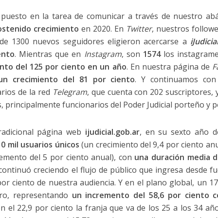
puesto en la tarea de comunicar a través de nuestro abá
ostenido crecimiento
en 2020. En
Twitter
, nuestros follow
 de 1300 nuevos seguidores eligieron acercarse a
iJudicia
ento
. Mientras que en
Instagram
, son
1574
los instagram
nto del 125 por ciento en un año
. En nuestra página de
F
n crecimiento del 81 por ciento
. Y continuamos con
rios de la red
Telegram
, que cuenta con 202 suscriptores, 
 principalmente funcionarios del Poder Judicial porteño y pe
tradicional página web
ijudicial.gob.ar
, en su sexto año d
0 mil usuarios únicos
(un crecimiento del 9,4 por ciento an
emento del 5 por ciento anual), con
una duración media d
 continuó creciendo el flujo de público que ingresa desde 
or ciento de nuestra audiencia. Y en el plano global, un 17,
ero, representando
un incremento del 58,6 por ciento 
 el 22,9 por ciento la franja que va de los 25 a los 34 añ