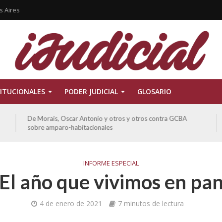
s Aires
ITUCIONALES
PODER JUDICIAL
GLOSARIO
De Morais, Oscar Antonio y otros y otros contra GCBA
sobre amparo-habitacionales
INFORME ESPECIAL
El año que vivimos en pa
4 de enero de 2021
7 minutos de lectura