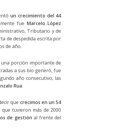
sentó
un crecimiento del 44
amente fue
Marcelo López
nistrativo, Tributario y de
rta de despedida escrita por
ios de año.
va una porción importante de
ntradas a sus bio generó, fue
egundo año consecutivo, las
nzalo Rua
.
decir que
crecimos en un 54
, que tuvieron más de 2000
os de gestión
al frente del