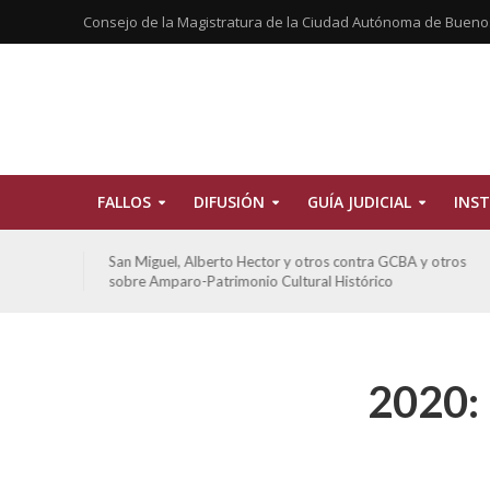
Consejo de la Magistratura de la Ciudad Autónoma de Bueno
FALLOS
DIFUSIÓN
GUÍA JUDICIAL
INST
tros
San Miguel, Alberto Hector y otros contra GCBA y otros
sobre Amparo-Patrimonio Cultural Histórico
2020: 