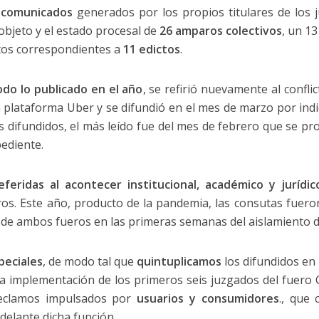
s
comunicados
generados por los propios titulares de los 
 objeto y el estado procesal de
26 amparos colectivos
, un 13
xtos correspondientes a
11 edictos
.
odo lo publicado en el año
, se refirió nuevamente al confl
a plataforma Uber y se difundió en el mes de marzo por indi
os difundidos, el más leído fue del mes de febrero que se p
ediente.
feridas al acontecer institucional, académico y jurídic
s. Este año, producto de la pandemia, las consutas fueron
de ambos fueros en las primeras semanas del aislamiento d
peciales
, de modo tal que
quintuplicamos
los difundidos en 2
la implementación de los primeros seis juzgados del fuero
reclamos impulsados por
usuarios y consumidores
., que 
delante dicha función.