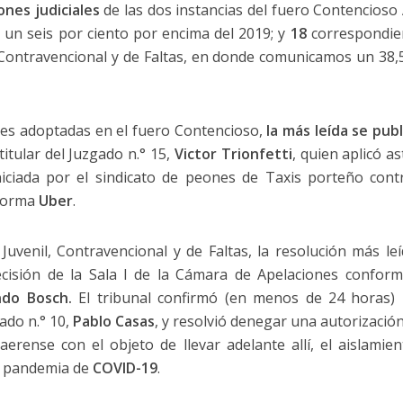
ones judiciales
de las dos instancias del fuero Contencioso 
un seis por ciento por encima del 2019; y
18
correspondien
, Contravencional y de Faltas, en donde comunicamos un 38,5
ones adoptadas en el fuero Contencioso,
la más leída se pub
itular del Juzgado n.° 15,
Victor Trionfetti
, quien aplicó a
ciada por el sindicato de peones de Taxis porteño contra
aforma
Uber
.
 Juvenil, Contravencional y de Faltas, la resolución más le
cisión de la Sala I de la Cámara de Apelaciones confo
ndo Bosch.
El tribunal confirmó (en menos de 24 horas) 
gado n.° 10,
Pablo Casas
, y resolvió denegar una autorizació
aerense con el objeto de llevar adelante allí, el aislamien
a pandemia de
COVID-19
.