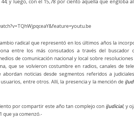
a 44; y luego, con el 15,78 por ciento aquella que engloba a
watch?v=TQhWjpqceaY&feature=youtu.be
cambio radical que representó en los últimos años la incorp
ciona entre los más consutados a través del buscador
edios de comunicación nacional y local sobre resoluciones
na, que se volvieron costumbre en radios, canales de telev
 abordan noticias desde segmentos referidos a judiciales,
suarios, entre otros. Allí, la presencia y la mención de
iJudi
ento por compartir este año tan complejo con
iJudicial
, y 
1 que ya comenzó.-