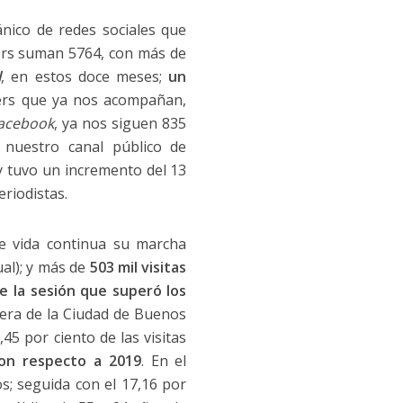
nico de redes sociales que
ers suman 5764, con más de
l
, en estos doce meses;
un
ers que ya nos acompañan,
acebook
, ya nos siguen 835
 nuestro canal público de
y tuvo un incremento del 13
riodistas.
e vida continua su marcha
ual); y más de
503 mil visitas
e la sesión que superó los
fuera de la Ciudad de Buenos
45 por ciento de las visitas
con respecto a 2019
. En el
os; seguida con el 17,16 por