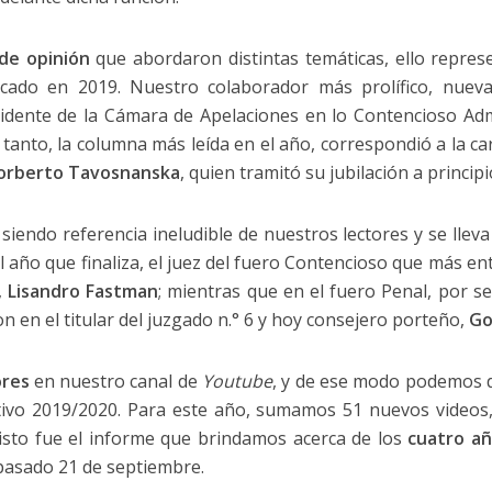
 de opinión
que abordaron distintas temáticas, ello repre
cado en 2019. Nuestro colaborador más prolífico, nuev
sidente de la Cámara de Apelaciones en lo Contencioso Admi
anto, la columna más leída en el año, correspondió a la ca
orberto Tavosnanska
, quien tramitó su jubilación a princip
siendo referencia ineludible de nuestros lectores y se lle
el año que finaliza, el juez del fuero Contencioso que más e
,
Lisandro Fastman
; mientras que en el fuero Penal, por s
 en el titular del juzgado n.° 6 y hoy consejero porteño,
Go
ores
en nuestro canal de
Youtube
, y de ese modo podemos 
tivo 2019/2020. Para este año, sumamos 51 nuevos videos
 visto fue el informe que brindamos acerca de los
cuatro añ
 pasado 21 de septiembre.