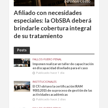
Afiliado con necesidades
especiales: la ObSBA deberá
brindarle cobertura integral
de su tratamiento
Posts
FALLOS
•
FUERO PENAL
Imponen realizar un taller de capacitación
en discapacidad diseñado para el caso
Publicado hace 1 día
INSTITUCIONALES
El CFJ obtuvo la certificación IRAM
9001:2015 de su proceso de gestión de las
actividades académicas
Publicado hace 2 días