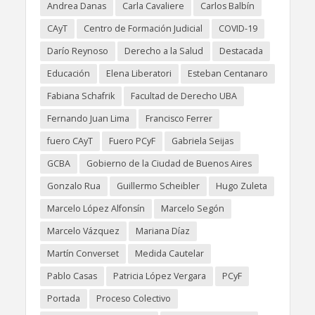
Andrea Danas
Carla Cavaliere
Carlos Balbín
CAyT
Centro de Formación Judicial
COVID-19
Darío Reynoso
Derecho a la Salud
Destacada
Educación
Elena Liberatori
Esteban Centanaro
Fabiana Schafrik
Facultad de Derecho UBA
Fernando Juan Lima
Francisco Ferrer
fuero CAyT
Fuero PCyF
Gabriela Seijas
GCBA
Gobierno de la Ciudad de Buenos Aires
Gonzalo Rua
Guillermo Scheibler
Hugo Zuleta
Marcelo López Alfonsín
Marcelo Segón
Marcelo Vázquez
Mariana Díaz
Martín Converset
Medida Cautelar
Pablo Casas
Patricia López Vergara
PCyF
Portada
Proceso Colectivo