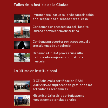
Fallos de la Justicia de la Ciudad
Imponen realizar un taller de capacitación
en discapacidad diseñado para el caso
Condenan a un anestesista del Hospital
Durand por violencia obstétrica
Condena a preceptor por acoso sexual a
tres alumnas de un colegio
Ordenan a ObSBA proveer una silla
motorizada a un joven con distrofia
muscular
Lo último en Institucional
El CFJ obtuvo la certificación IRAM
9001:2015 de su proceso de gestión de las
actividades académicas
Histórico: La justicia porteña asume
nuevas competencias penales