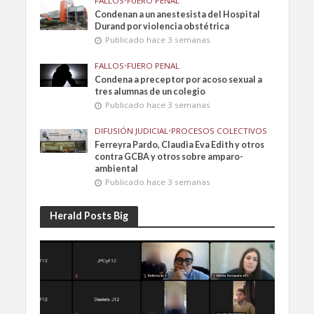
FALLOS
•
FUERO PENAL
Condenan a un anestesista del Hospital
Durand por violencia obstétrica
Publicado hace 3 semanas
FALLOS
•
FUERO PENAL
Condena a preceptor por acoso sexual a
tres alumnas de un colegio
Publicado hace 3 semanas
DIFUSIÓN JUDICIAL
•
PROCESOS COLECTIVOS
Ferreyra Pardo, Claudia Eva Edith y otros
contra GCBA y otros sobre amparo-
ambiental
Publicado hace 3 semanas
Herald Posts Big