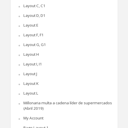
Layout C, C1
Layout D, D1
Layout E
Layout F, F1
Layout G, G1
Layout H
Layout I, I1
Layout J
Layout K
Layout L
Millonaria multa a cadena líder de supermercados
(Abril 2019)
My Account
Page Layout 1