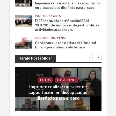
Imponen realizar un taller de capacitación
en discapacidad diseñado para el caso
INSTITUCIONALES
El CFJ obtuvo la certificación IRAM
9001:2015 de su proceso de gestión de las
actividades académicas
FALLOS
•
FUERO PENAL
Condenan a un anestesista del Hospital
Durand por violencia obstétrica
Herald Posts Slider
FALLOS
FUERO PENAL
Imponen realizar un taller de
capacitación en discapacidad
diseñado para el caso