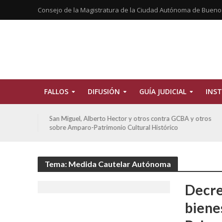
Consejo de la Magistratura de la Ciudad Autónoma de Bueno
FALLOS
DIFUSIÓN
GUÍA JUDICIAL
INST
tros
San Miguel, Alberto Hector y otros contra GCBA y otros
sobre Amparo-Patrimonio Cultural Histórico
Tema: Medida Cautelar Autónoma
Decre
biene