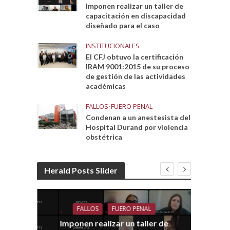
Imponen realizar un taller de
capacitación en discapacidad
diseñado para el caso
INSTITUCIONALES
El CFJ obtuvo la certificación
IRAM 9001:2015 de su proceso
de gestión de las actividades
académicas
FALLOS
•
FUERO PENAL
Condenan a un anestesista del
Hospital Durand por violencia
obstétrica
Herald Posts Slider
FALLOS
FUERO PENAL
Imponen realizar un taller de
dith
E