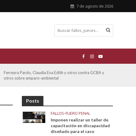
7 de agosto de 2026
Ferreyra Pardo, Claudia Eva Edith y otros contra GCBA y
ATE 
otros sobre amparo-ambiental
Posts
FALLOS
•
FUERO PENAL
Imponen realizar un taller de
capacitación en discapacidad
diseñado para el caso