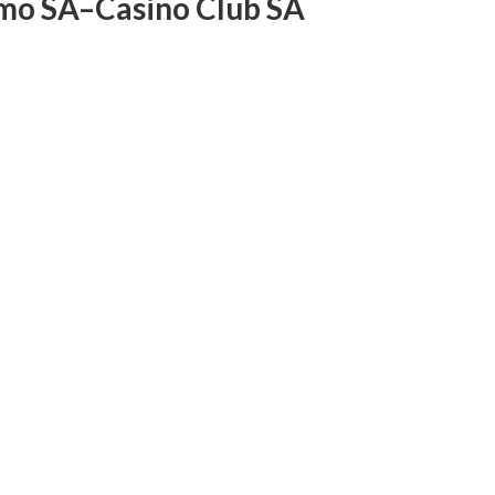
mo SA–Casino Club SA