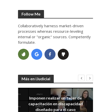
Follow Me
Collaboratively harness market-driven
processes whereas resource-leveling
internal or "organic" sources. Competently
formulate.
Más en iJudicial
Imponen realizar un taller de
E
capacitación en discapacidad
el
IRA
diseñado para el caso
ia