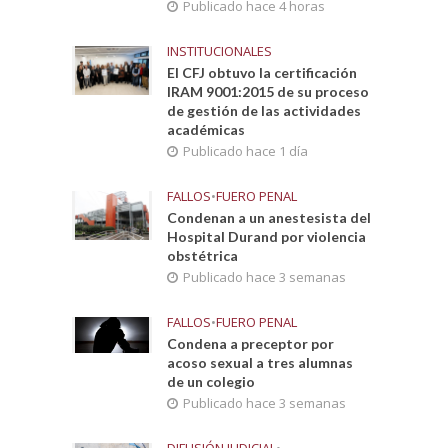
Publicado hace 4 horas
INSTITUCIONALES
El CFJ obtuvo la certificación
IRAM 9001:2015 de su proceso
de gestión de las actividades
académicas
Publicado hace 1 día
FALLOS
•
FUERO PENAL
Condenan a un anestesista del
Hospital Durand por violencia
obstétrica
Publicado hace 3 semanas
FALLOS
•
FUERO PENAL
Condena a preceptor por
acoso sexual a tres alumnas
de un colegio
Publicado hace 3 semanas