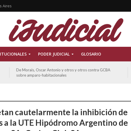
s Aires
ITUCIONALES
PODER JUDICIAL
GLOSARIO
De Morais, Oscar Antonio y otros y otros contra GCBA
sobre amparo-habitacionales
tan cautelarmente la inhibición de
s a la UTE Hipódromo Argentino de