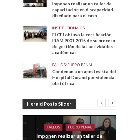
Imponen realizar un taller de
capacitación en discapacidad
diseñado para el caso
INSTITUCIONALES
El CFJ obtuvo la certificación
IRAM 9001:2015 de su proceso
de gestión de las actividades
académicas
FALLOS
•
FUERO PENAL
Condenan a un anestesista del
Hospital Durand por violencia
obstétrica
Herald Posts Slider
FALLOS
FUERO PENAL
Imponen realizar un taller de
dith
E