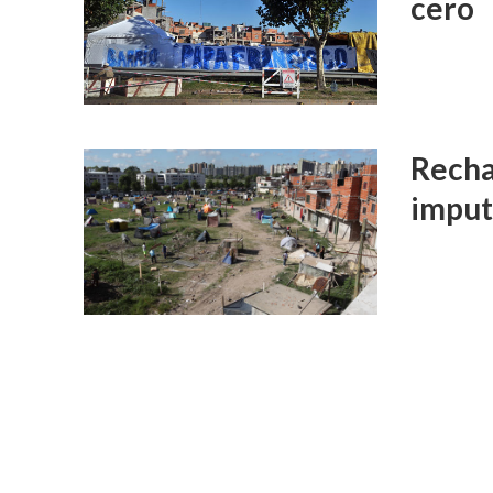
cero
Recha
imput