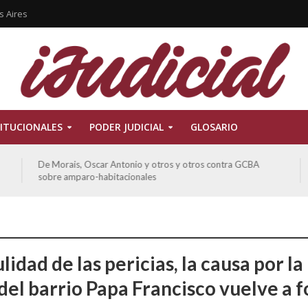
s Aires
ITUCIONALES
PODER JUDICIAL
GLOSARIO
De Morais, Oscar Antonio y otros y otros contra GCBA
sobre amparo-habitacionales
lidad de las pericias, la causa por la
del barrio Papa Francisco vuelve a f