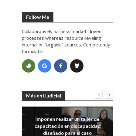
Follow Me
Collaboratively harness market-driven
processes whereas resource-leveling
internal or "organic" sources. Competently
formulate.
Más en iJudicial
Imponen realizar un taller de
E
capacitación en discapacidad
el
IRA
diseñado para el caso
ia