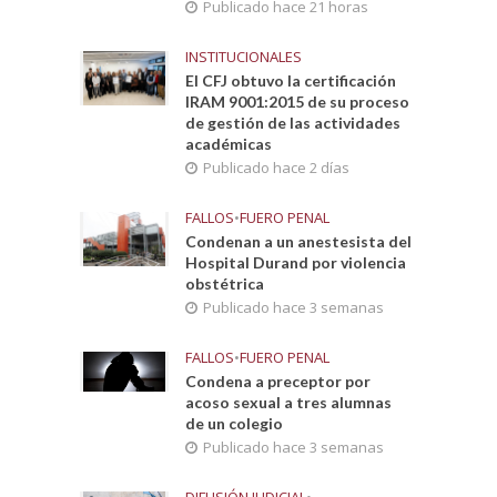
Publicado hace 21 horas
INSTITUCIONALES
El CFJ obtuvo la certificación
IRAM 9001:2015 de su proceso
de gestión de las actividades
académicas
Publicado hace 2 días
FALLOS
•
FUERO PENAL
Condenan a un anestesista del
Hospital Durand por violencia
obstétrica
Publicado hace 3 semanas
FALLOS
•
FUERO PENAL
Condena a preceptor por
acoso sexual a tres alumnas
de un colegio
Publicado hace 3 semanas