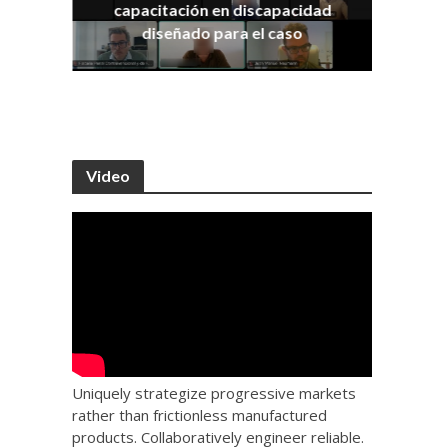
capacitación en discapacidad
os
IRA
diseñado para el caso
Video
Uniquely strategize progressive markets
rather than frictionless manufactured
products. Collaboratively engineer reliable.