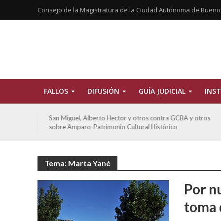
Consejo de la Magistratura de la Ciudad Autónoma de Bueno
FALLOS
DIFUSIÓN
GUÍA JUDICIAL
INST
tros
San Miguel, Alberto Hector y otros contra GCBA y otros
sobre Amparo-Patrimonio Cultural Histórico
Tema: Marta Yané
Por nu
toma 