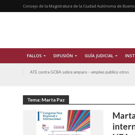
Consejo de la Magistratura de la Ciudad Autónoma de Bueno
FALLOS
DIFUSIÓN
GUÍA JUDICIAL
INST
tros
San Miguel, Alberto Hector y otros contra GCBA y otros
sobre Amparo-Patrimonio Cultural Histórico
Tema: Marta Paz
Marta
inter