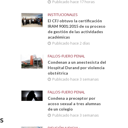
Publicado hace 17 horas
INSTITUCIONALES
El CFJ obtuvo la certificación
IRAM 9001:2015 de su proceso
de gestión de las actividades
académicas
Publicado hace 2 días
FALLOS
•
FUERO PENAL
Condenan a un anestesista del
Hospital Durand por violencia
obstétrica
Publicado hace 3 semanas
FALLOS
•
FUERO PENAL
Condena a preceptor por
acoso sexual a tres alumnas
de un colegio
Publicado hace 3 semanas
s