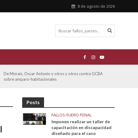
8 de agosto de 2026
Ferreyra Pardo, Claudia Eva Edith y otros contra GCBA y
ATE 
otros sobre amparo-ambiental
Posts
FALLOS
•
FUERO PENAL
Imponen realizar un taller de
l
capacitación en discapacidad
diseñado para el caso