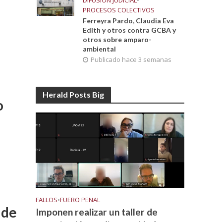
DIFUSIÓN JUDICIAL
•
PROCESOS COLECTIVOS
Ferreyra Pardo, Claudia Eva
Edith y otros contra GCBA y
otros sobre amparo-
ambiental
Publicado hace 3 semanas
Herald Posts Big
o
FALLOS
•
FUERO PENAL
 de
Imponen realizar un taller de