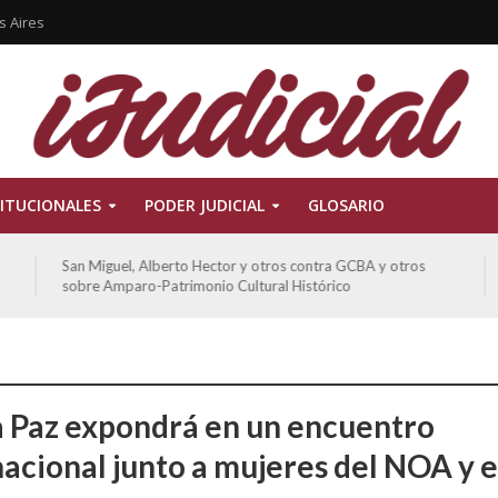
s Aires
ITUCIONALES
PODER JUDICIAL
GLOSARIO
De Morais, Oscar Antonio y otros y otros contra GCBA
sobre amparo-habitacionales
 Paz expondrá en un encuentro
nacional junto a mujeres del NOA y e