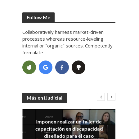
Follow Me
Collaboratively harness market-driven
processes whereas resource-leveling
internal or "organic" sources. Competently
formulate.
Más en iJudicial
Imponen realizar un taller de
E
capacitación en discapacidad
el
IRA
diseñado para el caso
ia