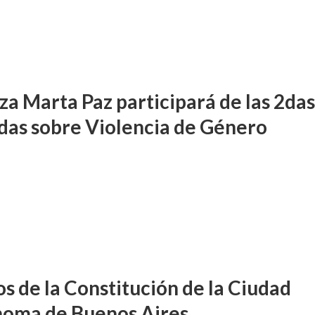
za Marta Paz participará de las 2da
das sobre Violencia de Género
DIFUSIÓN JUDICIAL
os de la Constitución de la Ciudad
FUERO PENAL
PROCESOS COLECTIVOS
preceptor por acoso
oma de Buenos Aires
Ferreyra Pardo, Claudia Eva E