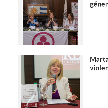
géner
Marta
viole