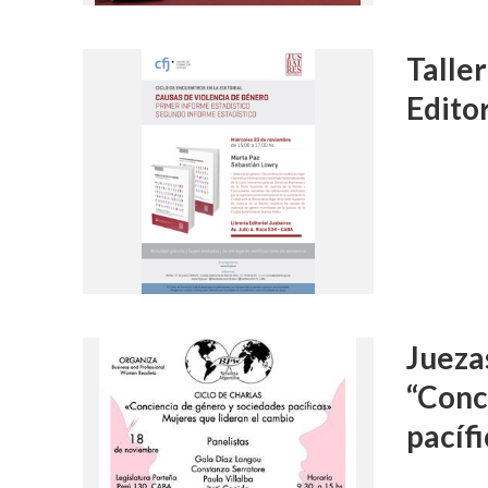
Taller
Editor
Jueza
“Conc
pacíf