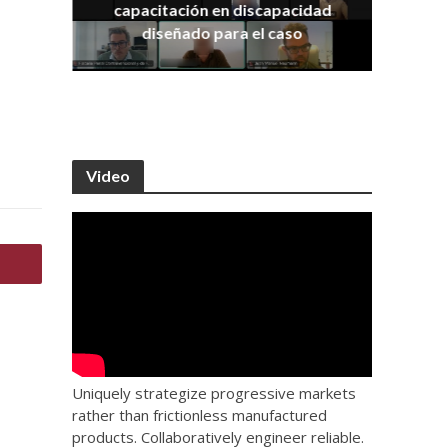
capacitación en discapacidad
os
IRA
diseñado para el caso
Video
Uniquely strategize progressive markets
rather than frictionless manufactured
products. Collaboratively engineer reliable.