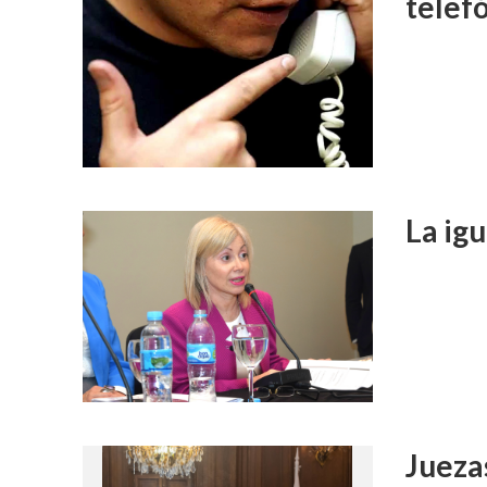
telef
La igu
Jueza