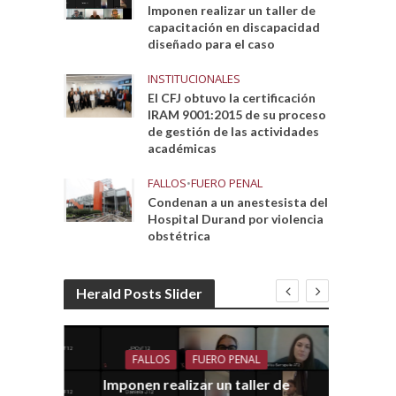
Imponen realizar un taller de
capacitación en discapacidad
diseñado para el caso
INSTITUCIONALES
El CFJ obtuvo la certificación
IRAM 9001:2015 de su proceso
s
de gestión de las actividades
académicas
FALLOS
•
FUERO PENAL
Condenan a un anestesista del
Hospital Durand por violencia
obstétrica
Herald Posts Slider
FALLOS
FUERO PENAL
Imponen realizar un taller de
dith
E