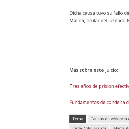
Dicha causa tuvo su fallo d
Molina
, titular del juzgado
Más sobre este juicio:
Tres años de prisión efecti
Fundamentos de condena de 
Tema
Causas de violencia
Jorge Atilio Franza
Marta P