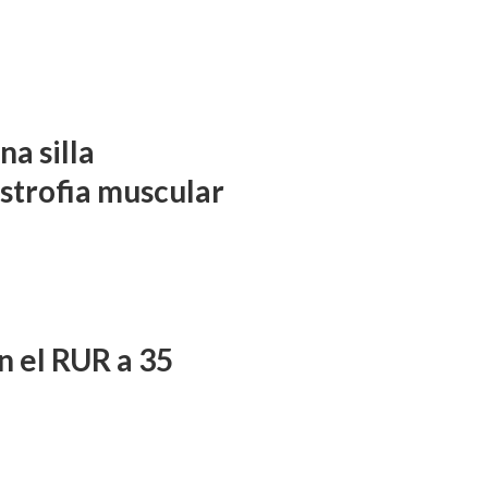
a silla
istrofia muscular
n el RUR a 35