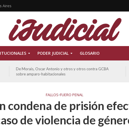
s Aires
ITUCIONALES
PODER JUDICIAL
GLOSARIO
De Morais, Oscar Antonio y otros y otros contra GCBA
sobre amparo-habitacionales
FALLOS
•
FUERO PENAL
 condena de prisión efec
caso de violencia de géner