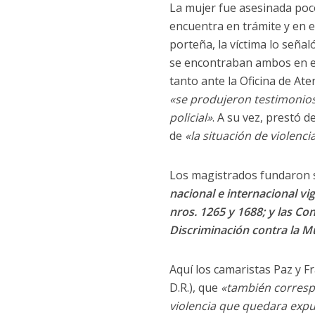
La mujer fue asesinada poc
encuentra en trámite y en el
porteña, la víctima lo señal
se encontraban ambos en el 
tanto ante la Oficina de Ate
«se produjeron testimonios
policial»
. A su vez, prestó de
de
«la situación de violenci
Los magistrados fundaron s
nacional e internacional vig
nros. 1265 y 1688; y las C
Discriminación contra la 
Aquí los camaristas Paz y F
D.R.), que
«también correspo
violencia que quedara exp