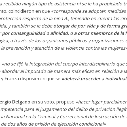
 recibido ningún tipo de asistencia ni se le ha propiciado 
anto, coincidieron en que
«corresponde se adopten medidas e
otección respecto de la niña A., teniendo en cuenta las cir
ída, y también se le debe
otorgar de por vida y de forma gra
r por consanguinidad o afinidad, o a otros miembros de la f
gica
, a través de los organismos públicos y organizaciones d
la prevención y atención de la violencia contra las mujeres
e
«no se fijó la integración del cuerpo interdisciplinario que
e abordar al imputado de manera más eficaz en relación a l
z y Franza dispusieron que se
«deberá proceder a individualiz
ergio Delgado
en su voto, propuso
«hacer lugar parcialmen
ompetencia para el juzgamiento del delito de privación ilegíti
ticia Nacional en lo Criminal y Correccional de Instrucción de
de dos años de prisión de ejecución condicional»
.