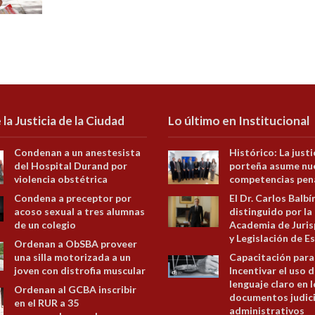
 la Justicia de la Ciudad
Lo último en Institucional
Condenan a un anestesista
Histórico: La justi
del Hospital Durand por
porteña asume nu
violencia obstétrica
competencias pen
Condena a preceptor por
El Dr. Carlos Balbí
acoso sexual a tres alumnas
distinguido por la
de un colegio
Academia de Juris
y Legislación de E
Ordenan a ObSBA proveer
una silla motorizada a un
Capacitación para
joven con distrofia muscular
Incentivar el uso d
lenguaje claro en 
Ordenan al GCBA inscribir
documentos judici
en el RUR a 35
administrativos