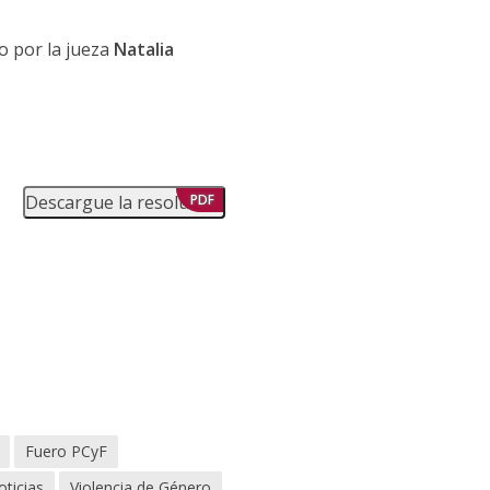
o por la jueza
Natalia
Descargue la resolución
PDF
Fuero PCyF
ticias
Violencia de Género