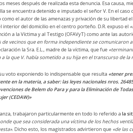
os meses después de realizada esta denuncia. Esa causa, mi
la se encuentra detenido e imputado el señor V. En el caso q
ó como el autor de las amenazas y privación de su libertad el
interior del domicilio en el centro porteño. D.R. expuso el
«
nción a la Víctima y al Testigo (OFAVyT) como ante las autor
 de vecinos que en forma independiente se comunicaron al 91
claración la Sra. E.L., madre de la víctima, que fue
«terminan
a a la que V. había sometido a su hija en el transcurso de la 
u voto exponiendo lo indispensable que resulta
«tener pre
ente en la materia, a saber: las leyes nacionales nros. 26485
onvenciones de Belem do Para y para la Eliminación de Toda
Mujer (CEDAW)»
ranza, trabajaron particularmente en todo lo referido a
la si
nde que sea considerada una víctima de los hechos ventila
uesta»
. Dicho esto, los magistrados advirtieron que
«de las c