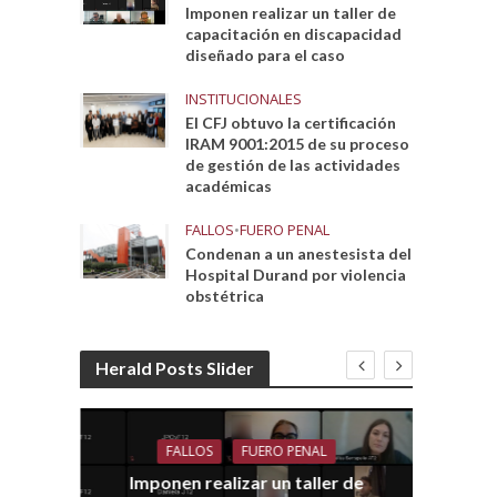
Imponen realizar un taller de
capacitación en discapacidad
diseñado para el caso
INSTITUCIONALES
El CFJ obtuvo la certificación
IRAM 9001:2015 de su proceso
de gestión de las actividades
académicas
FALLOS
•
FUERO PENAL
Condenan a un anestesista del
Hospital Durand por violencia
obstétrica
Herald Posts Slider
FALLOS
FUERO PENAL
Imponen realizar un taller de
dith
E