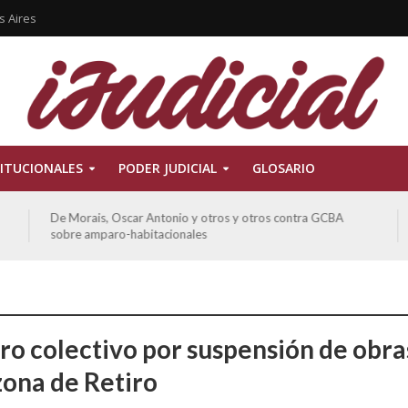
s Aires
ITUCIONALES
PODER JUDICIAL
GLOSARIO
De Morais, Oscar Antonio y otros y otros contra GCBA
sobre amparo-habitacionales
o colectivo por suspensión de obra
zona de Retiro