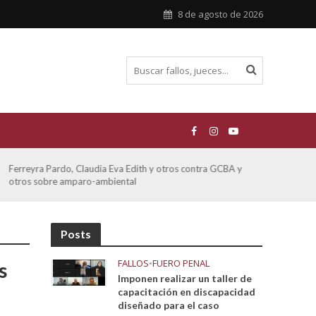
8 de agosto de 2026
Ferreyra Pardo, Claudia Eva Edith y otros contra GCBA y
ATE 
otros sobre amparo-ambiental
Posts
FALLOS
•
FUERO PENAL
s
Imponen realizar un taller de
capacitación en discapacidad
diseñado para el caso