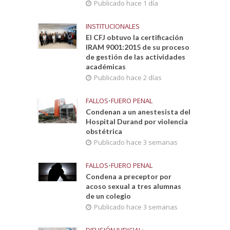
Publicado hace 1 día
INSTITUCIONALES
El CFJ obtuvo la certificación
IRAM 9001:2015 de su proceso
de gestión de las actividades
académicas
Publicado hace 2 días
FALLOS
•
FUERO PENAL
Condenan a un anestesista del
Hospital Durand por violencia
obstétrica
Publicado hace 3 semanas
FALLOS
•
FUERO PENAL
Condena a preceptor por
acoso sexual a tres alumnas
de un colegio
Publicado hace 3 semanas