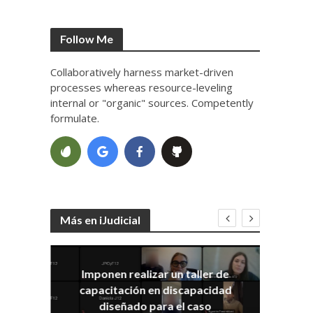
Follow Me
Collaboratively harness market-driven
processes whereas resource-leveling
internal or "organic" sources. Competently
formulate.
Más en iJudicial
Imponen realizar un taller de
E
capacitación en discapacidad
el
IRA
diseñado para el caso
ia