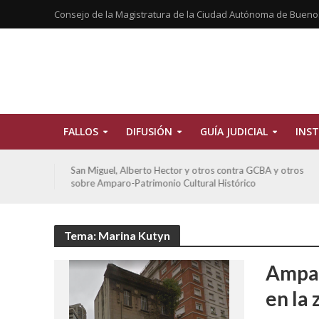
Consejo de la Magistratura de la Ciudad Autónoma de Bueno
FALLOS
DIFUSIÓN
GUÍA JUDICIAL
INST
tros
San Miguel, Alberto Hector y otros contra GCBA y otros
sobre Amparo-Patrimonio Cultural Histórico
Tema: Marina Kutyn
Ampar
en la 