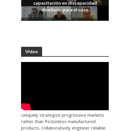
capacitación en discapacidad
os
IRA
diseñado para el caso
Video
Uniquely strategize progressive markets
rather than frictionless manufactured
products. Collaboratively engineer reliable.