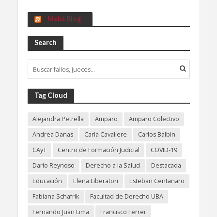
Meks Blog
Search
Tag Cloud
Alejandra Petrella
Amparo
Amparo Colectivo
Andrea Danas
Carla Cavaliere
Carlos Balbín
CAyT
Centro de Formación Judicial
COVID-19
Darío Reynoso
Derecho a la Salud
Destacada
Educación
Elena Liberatori
Esteban Centanaro
Fabiana Schafrik
Facultad de Derecho UBA
Fernando Juan Lima
Francisco Ferrer