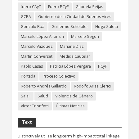
fuero CAyT
Fuero PCyF
Gabriela Seijas
GCBA
Gobierno de la Ciudad de Buenos Aires
Gonzalo Rua
Guillermo Scheibler
Hugo Zuleta
Marcelo López Alfonsín
Marcelo Segón
Marcelo Vázquez
Mariana Díaz
Martín Converset
Medida Cautelar
Pablo Casas
Patricia López Vergara
PCyF
Portada
Proceso Colectivo
Roberto Andrés Gallardo
Rodolfo Ariza Clerici
Sala I
Salud
Violencia de Género
Víctor Trionfetti
Últimas Noticias
Text
Distinctively utilize long-term high-impact total linkage