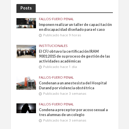
Posts
FALLOS
•
FUERO PENAL
Imponen realizar un taller de capacitación
en discapacidad diseñado para el caso
Publicado hace 9 horas
INSTITUCIONALES
El CFJ obtuvo la certificación IRAM
9001:2015 de su proceso de gestión de las
actividades académicas
Publicado hace 1 día
FALLOS
•
FUERO PENAL
Condenan a un anestesista del Hospital
Durand por violencia obstétrica
Publicado hace 3 semanas
FALLOS
•
FUERO PENAL
Condena a preceptor por acoso sexual a
tres alumnas de un colegio
Publicado hace 3 semanas