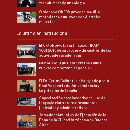
tres alumnas de un colegio
Ordenan a ObSBA proveer una silla
motorizada a un joven con distrofia
muscular
Lo último en Institucional
El CFJ obtuvo la certificación IRAM
9001:2015 de su proceso de gestión de las
actividades académicas
Histórico: La justicia porteña asume
nuevas competencias penales
El Dr. Carlos Balbín fue distinguido por la
Real Academia de Jurisprudencia y
Legislación de España
Capacitación para Incentivar el uso del
lenguaje claro en los documentos
judiciales y administrativos
Jornada sobre la Ley de Ejecución de la
Pena de la Ciudad Autónoma de Buenos
Aires