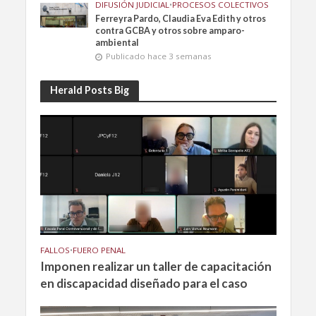
DIFUSIÓN JUDICIAL
•
PROCESOS COLECTIVOS
Ferreyra Pardo, Claudia Eva Edith y otros
contra GCBA y otros sobre amparo-
ambiental
Publicado hace 3 semanas
Herald Posts Big
FALLOS
•
FUERO PENAL
Imponen realizar un taller de capacitación
en discapacidad diseñado para el caso