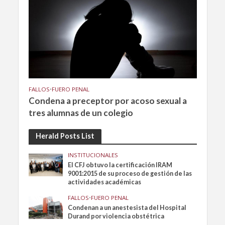
FALLOS
•
FUERO PENAL
Condena a preceptor por acoso sexual a
tres alumnas de un colegio
Herald Posts List
INSTITUCIONALES
El CFJ obtuvo la certificación IRAM
9001:2015 de su proceso de gestión de las
actividades académicas
FALLOS
•
FUERO PENAL
Condenan a un anestesista del Hospital
Durand por violencia obstétrica